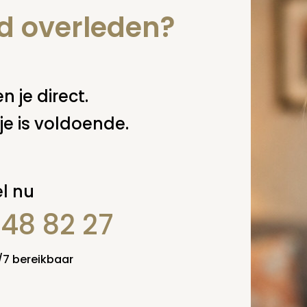
nd overleden?
n je direct.
je is voldoende.
l nu
848 82 27
4/7 bereikbaar