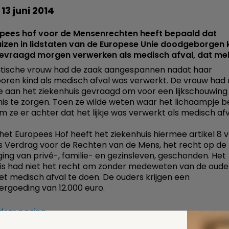
 13 juni 2014
opees hof voor de Mensenrechten heeft bepaald dat
izen in lidstaten van de Europese Unie doodgeborgen 
gevraagd morgen verwerken als medisch afval, dat mel
atische vrouw had de zaak aangespannen nadat haar
ren kind als medisch afval was verwerkt. De vrouw had 
 aan het ziekenhuis gevraagd om voor een lijkschouwing
is te zorgen. Toen ze wilde weten waar het lichaampje 
 ze er achter dat het lijkje was verwerkt als medisch afv
het Europees Hof heeft het ziekenhuis hiermee artikel 8 
 Verdrag voor de Rechten van de Mens, het recht op de
ging van privé-, familie- en gezinsleven, geschonden. Het
is had niet het recht om zonder medeweten van de oude
j het medisch afval te doen. De ouders krijgen een
rgoeding van 12.000 euro.
 deze pagina