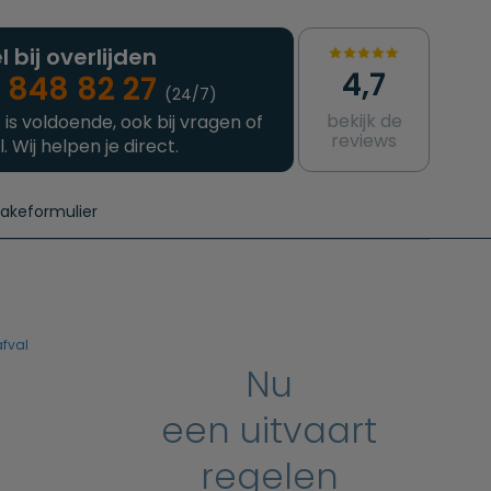
l bij overlijden
4,7
 848 82 27
(24/7)
bekijk de
 is voldoende, ook bij vragen of
reviews
l. Wij helpen je direct.
takeformulier
aanvragen
e crematie
Intakeformulier
Complete uitvaart
Contact
urzame uitvaart
Prijzen crematoria
afval
Nu
een uitvaart
regelen