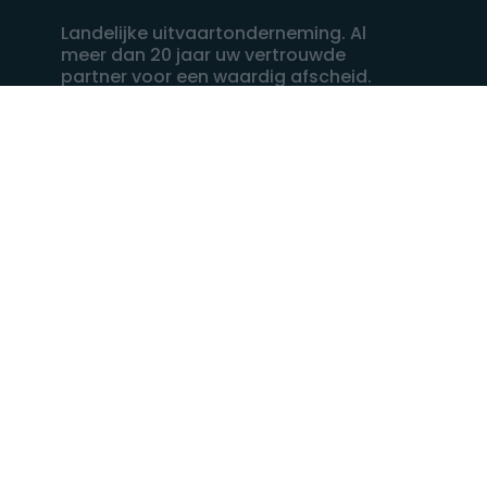
Landelijke uitvaartonderneming. Al
meer dan 20 jaar uw vertrouwde
partner voor een waardig afscheid.
088 - 848 82 27
24/7 bereikbaar, dag en nacht