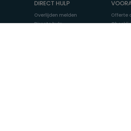
DIRECT HULP
VOORA
Overlijden melden
Offerte
Directe hulp
Checklis
Intakeformulier
Wat kost
Eerste 24 uur
Uitvaart 
Overlijden buitenland
Onze ui
Lokale uitvaart
OVER U
INFORMATIE & ADVIES
Wie is Ui
Infotheek
Contac
Vraag een expert
Redactie
Bedrijvengids
Redacti
Tarieven crematoria
Onze me
Nieuws & agenda