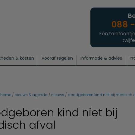
Be
088 -
Eén telefoontje
twijfe
kheden & kosten
Vooraf regelen
Informatie & advies
In
regelen
atie
 onze experts
hecklist uitvaart regelen
Waarom een uitvaart regelen?
Een laatste groet
Crematie regelen
Bedrijvengids
Intakeformulier
Thuisuitvaart crematie
Begrafenis regelen
Nieuws
Wensen vastleggen
Agenda
Offerte 
Intiem
Uitgebreid
Begrafenis Compleet
Natuurbegrafenis
Du
home
nieuws & agenda
nieuws
doodgeboren kind niet bij medisch 
dgeboren kind niet bij
isch afval