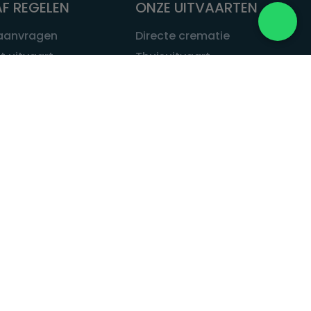
F REGELEN
ONZE UITVAARTEN
 aanvragen
Directe crematie
t uitvaart
Thuisuitvaart
 een uitvaart
Complete uitvaart
bij leven
Exclusieve uitvaart
tvaarten
Begrafenissen
Natuurbegrafenis
ITVAART.NL
Alle uitvaarten
tvaart.nl
t
 Uitvaart.nl
estatuut
rken