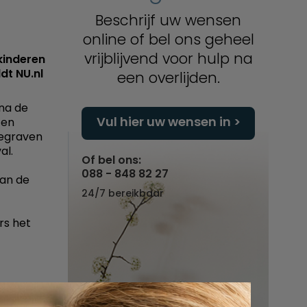
Beschrijf uw wensen
online of bel ons geheel
vrijblijvend voor hulp na
kinderen
dt NU.nl
een overlijden.
na de
Vul hier uw wensen in
 en
begraven
al.
Of bel ons:
088 - 848 82 27
van de
24/7 bereikbaar
rs het