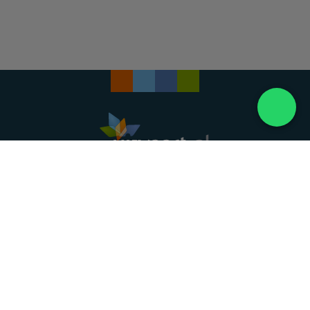
Landelijke uitvaartonderneming. Al meer dan 20
jaar uw vertrouwde partner voor een waardig
afscheid.
088 - 848 82 27
24/7 bereikbaar, dag en nacht