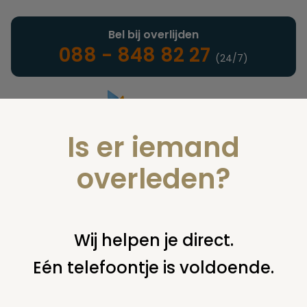
Bel bij overlijden
088 - 848 82 27
(24/7)
Is er iemand
Landelijke uitvaartonderneming
overleden?
Nieuws
Wij helpen je direct.
Eén telefoontje is voldoende.
U bent hier:
home
nieuws & agenda
nieuws
definitief geen
vervolgonderzoek begraafplaats zevenbergen