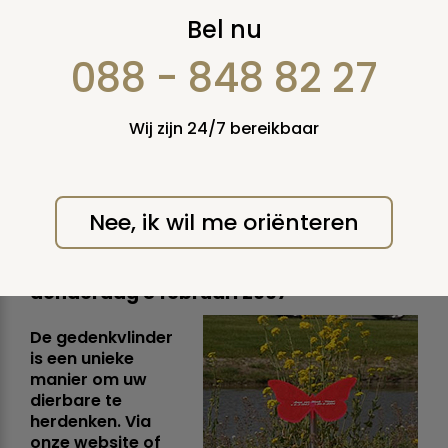
De gedenkvlinder:
Bel nu
tijdelijk
088 - 848 82 27
grafmonument, voor
Wij zijn 24/7 bereikbaar
kindergraf,
bermmonument of
Nee, ik wil me oriënteren
strooiveld
donderdag 8 februari 2007
De gedenkvlinder
is een unieke
manier om uw
dierbare te
herdenken. Via
onze website of