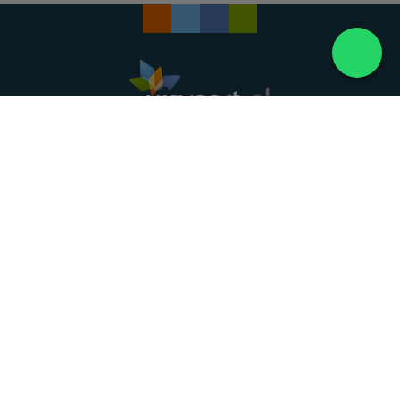
Landelijke uitvaartonderneming. Al meer dan 20
jaar uw vertrouwde partner voor een waardig
afscheid.
088 - 848 82 27
24/7 bereikbaar, dag en nacht
DIRECT HULP
Overlijden melden