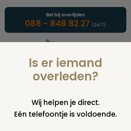
Bel bij overlijden
088 - 848 82 27
(24/7)
Is er iemand
Landelijke uitvaartonderneming
overleden?
Nieuws
Wij helpen je direct.
Eén telefoontje is voldoende.
U bent hier:
home
nieuws & agenda
nieuws
crematorium
weesp toch weer bespreekbaar