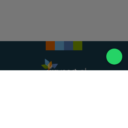
Landelijke uitvaartonderneming. Al meer dan 20
jaar uw vertrouwde partner voor een waardig
afscheid.
088 - 848 82 27
24/7 bereikbaar, dag en nacht