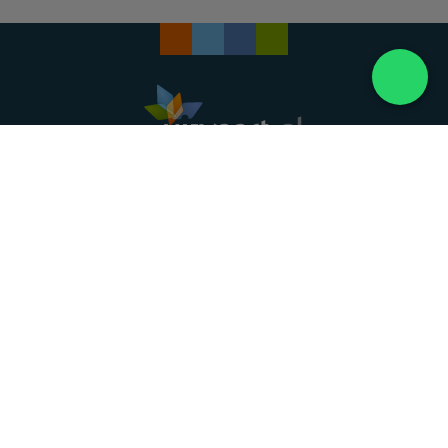
Landelijke uitvaartonderneming. Al meer dan 20
jaar uw vertrouwde partner voor een waardig
afscheid.
088 - 848 82 27
24/7 bereikbaar, dag en nacht
DIRECT HULP
Overlijden melden