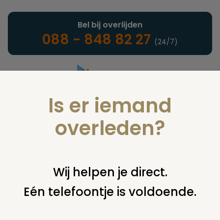
Bel bij overlijden
088 - 848 82 27
(24/7)
Is er iemand
Landelijke uitvaartonderneming
overleden?
Nieuws
Wij helpen je direct.
Eén telefoontje is voldoende.
U bent hier:
home
nieuws & agenda
nieuws
crematorium
wâldhôf heeft een nieuwe aula