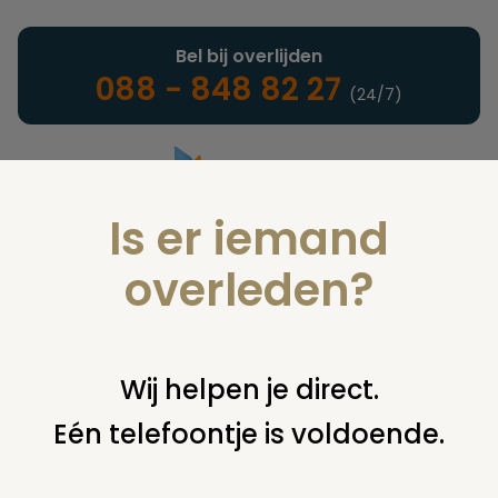
Bel bij overlijden
088 - 848 82 27
(24/7)
Is er iemand
Landelijke uitvaartonderneming
overleden?
Nieuws
Wij helpen je direct.
Eén telefoontje is voldoende.
U bent hier:
home
nieuws & agenda
nieuws
crematorium
bij begraafplaats son en breugel