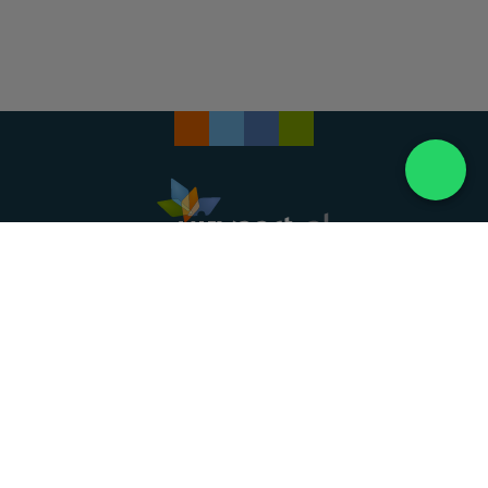
Landelijke uitvaartonderneming. Al meer dan 20
jaar uw vertrouwde partner voor een waardig
afscheid.
088 - 848 82 27
24/7 bereikbaar, dag en nacht