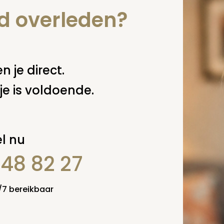
nd overleden?
n je direct.
je is voldoende.
l nu
848 82 27
4/7 bereikbaar