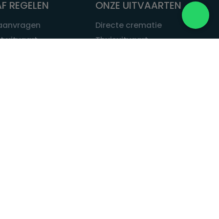
F REGELEN
ONZE UITVAARTEN
 aanvragen
Directe crematie
t uitvaart
Thuisuitvaart
 een uitvaart
Complete uitvaart
bij leven
Exclusieve uitvaart
tvaarten
Begrafenissen
Natuurbegrafenis
ITVAART.NL
Alle uitvaarten
tvaart.nl
t
 Uitvaart.nl
estatuut
rken