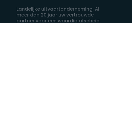
Landelijke uitvaartonderneming. Al
meer dan 20 jaar uw vertrouwde
partner voor een waardig afscheid.
088 - 848 82 27
24/7 bereikbaar, dag en nacht