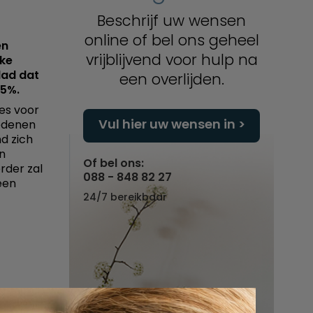
Beschrijf uw wensen
online of bel ons geheel
en
vrijblijvend voor hulp na
jke
lad dat
een overlijden.
75%.
es voor
Vul hier uw wensen in
ledenen
d zich
en
Of bel ons:
rder zal
088 - 848 82 27
een
24/7 bereikbaar