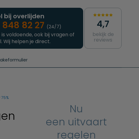
l bij overlijden
4,7
 848 82 27
(24/7)
bekijk de
 is voldoende, ook bij vragen of
reviews
l. Wij helpen je direct.
takeformulier
aanvragen
e crematie
Intakeformulier
Complete uitvaart
Contact
urzame uitvaart
Prijzen crematoria
r 75%
Nu
gen
een uitvaart
regelen