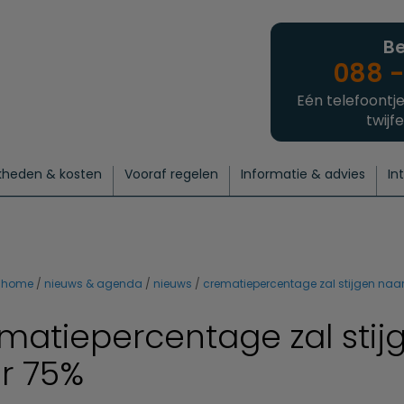
Be
088 -
Eén telefoontje
twijfe
kheden & kosten
Vooraf regelen
Informatie & advies
In
regelen
atie
 onze experts
hecklist uitvaart regelen
Waarom een uitvaart regelen?
Een laatste groet
Crematie regelen
Bedrijvengids
Intakeformulier
Thuisuitvaart crematie
Begrafenis regelen
Nieuws
Wensen vastleggen
Agenda
Offerte 
Intiem
Uitgebreid
Begrafenis Compleet
Natuurbegrafenis
Du
home
nieuws & agenda
nieuws
crematiepercentage zal stijgen naa
matiepercentage zal stij
r 75%