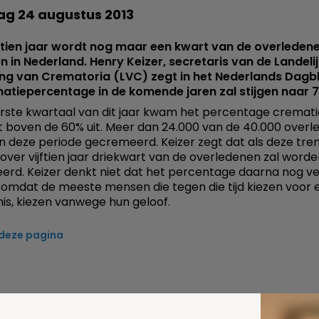
ag 24 augustus 2013
ftien jaar wordt nog maar een kwart van de overleden
 in Nederland. Henry Keizer, secretaris van de Landeli
ing van Crematoria (LVC) zegt in het Nederlands Dagb
atiepercentage in de komende jaren zal stijgen naar 
erste kwartaal van dit jaar kwam het percentage cremati
t boven de 60% uit. Meer dan 24.000 van de 40.000 over
n deze periode gecremeerd. Keizer zegt dat als deze tren
 over vijftien jaar driekwart van de overledenen zal word
rd. Keizer denkt niet dat het percentage daarna nog ve
omdat de meeste mensen die tegen die tijd kiezen voor 
is, kiezen vanwege hun geloof.
 deze pagina