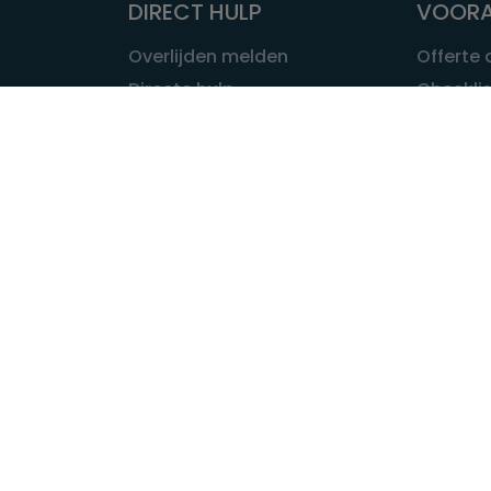
DIRECT HULP
VOORA
Overlijden melden
Offerte
Directe hulp
Checklis
Intakeformulier
Wat kost
Eerste 24 uur
Uitvaart 
Overlijden buitenland
Onze ui
Lokale uitvaart
OVER U
INFORMATIE & ADVIES
Wie is Ui
Infotheek
Contac
Vraag een expert
Redactie
Bedrijvengids
Redacti
Tarieven crematoria
Onze me
Nieuws & agenda