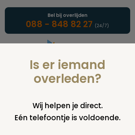
Bel bij overlijden
088 - 848 82 27
(24/7)
Is er iemand
Landelijke uitvaartonderneming
overleden?
Nieuws
Wij helpen je direct.
Eén telefoontje is voldoende.
U bent hier:
home
nieuws & agenda
nieuws
controle
lijkwagen onthult drugslab in uitvaartcentrum