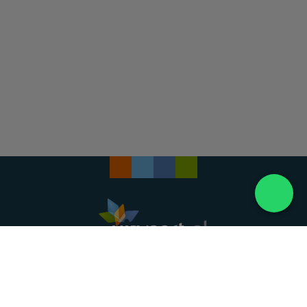
Landelijke uitvaartonderneming. Al meer dan 20
jaar uw vertrouwde partner voor een waardig
afscheid.