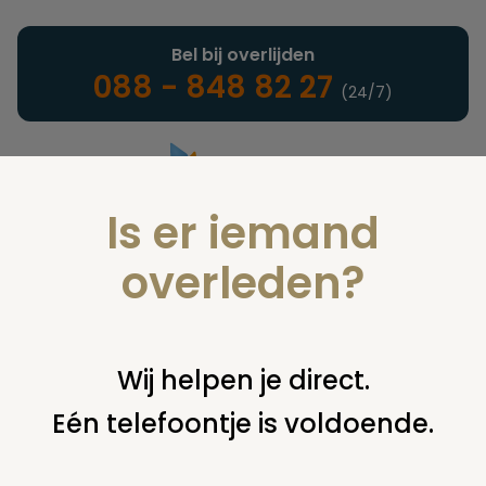
Bel bij overlijden
088 - 848 82 27
(24/7)
Is er iemand
Landelijke uitvaartonderneming
overleden?
Nieuws
Wij helpen je direct.
Eén telefoontje is voldoende.
U bent hier:
home
nieuws & agenda
nieuws
boek over
prehistorisch grafveld zutphen