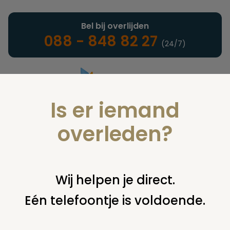
Bel bij overlijden
088 - 848 82 27
(24/7)
Is er iemand
Landelijke uitvaartonderneming
overleden?
Nieuws
Wij helpen je direct.
Eén telefoontje is voldoende.
U bent hier:
home
nieuws & agenda
nieuws
boek brengt
moscowa zeer gedetailleerd in kaart