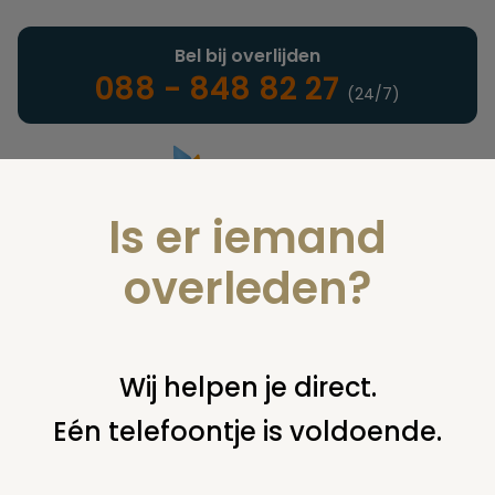
Bel bij overlijden
088 - 848 82 27
(24/7)
Is er iemand
Landelijke uitvaartonderneming
overleden?
Nieuws
Wij helpen je direct.
Eén telefoontje is voldoende.
U bent hier:
home
nieuws & agenda
nieuws
bobby farrell
krijgt grootse begrafenis op zorgvlied