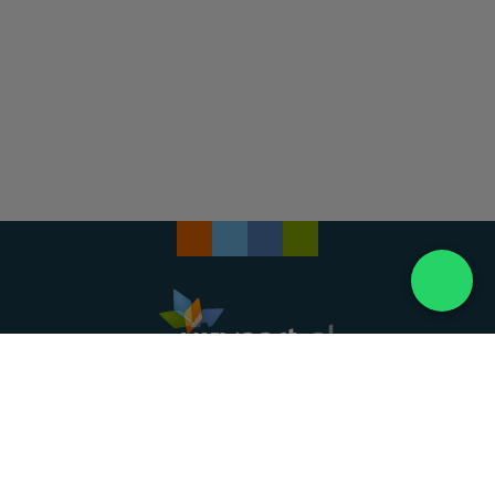
Landelijke uitvaartonderneming. Al meer dan 20
jaar uw vertrouwde partner voor een waardig
afscheid.