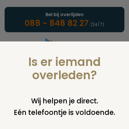
Bel bij overlijden
088 - 848 82 27
(24/7)
Is er iemand
Landelijke uitvaartonderneming
overleden?
Nieuws
Wij helpen je direct.
Eén telefoontje is voldoende.
U bent hier:
home
nieuws & agenda
nieuws
belgisch werk
toegevoegd aan levensreddende tentoonstelling de
vogelvanger