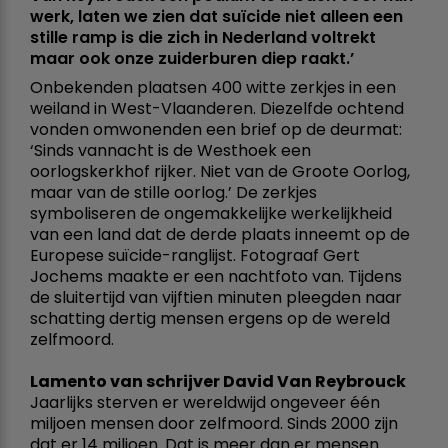
werk, laten we zien dat suïcide niet alleen een
stille ramp is die zich in Nederland voltrekt
maar ook onze zuiderburen diep raakt.’
Onbekenden plaatsen 400 witte zerkjes in een
weiland in West-Vlaanderen. Diezelfde ochtend
vonden omwonenden een brief op de deurmat:
‘Sinds vannacht is de Westhoek een
oorlogskerkhof rijker. Niet van de Groote Oorlog,
maar van de stille oorlog.’ De zerkjes
symboliseren de ongemakkelijke werkelijkheid
van een land dat de derde plaats inneemt op de
Europese suïcide-ranglijst. Fotograaf Gert
Jochems maakte er een nachtfoto van. Tijdens
de sluitertijd van vijftien minuten pleegden naar
schatting dertig mensen ergens op de wereld
zelfmoord.
Lamento van schrijver David Van Reybrouck
Jaarlijks sterven er wereldwijd ongeveer één
miljoen mensen door zelfmoord. Sinds 2000 zijn
dat er 14 miljoen. Dat is meer dan er mensen