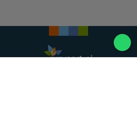
Landelijke uitvaartonderneming. Al meer dan 20
jaar uw vertrouwde partner voor een waardig
afscheid.
088 - 848 82 27
24/7 bereikbaar, dag en nacht