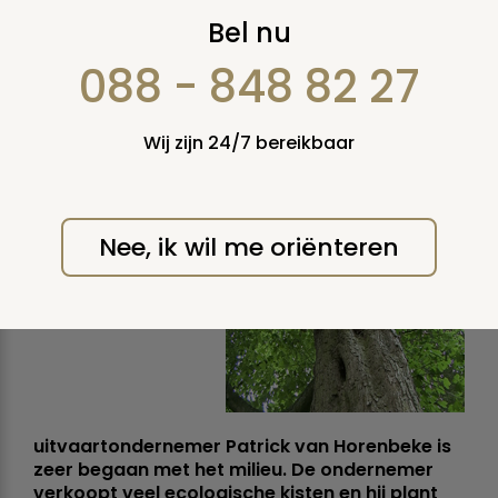
Belg plant voor elke
Bel nu
overledene een
088 - 848 82 27
boom in Nigeria
Wij zijn 24/7 bereikbaar
donderdag 23 december
2010
Nee, ik wil me oriënteren
De Belgische
uitvaartondernemer Patrick van Horenbeke is
zeer begaan met het milieu. De ondernemer
verkoopt veel ecologische kisten en hij plant