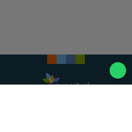
Landelijke uitvaartonderneming. Al meer dan 20
jaar uw vertrouwde partner voor een waardig
afscheid.
088 - 848 82 27