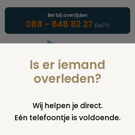
Bel bij overlijden
088 - 848 82 27
(24/7)
Is er iemand
Landelijke uitvaartonderneming
overleden?
Nieuws
Wij helpen je direct.
Eén telefoontje is voldoende.
U bent hier:
home
nieuws & agenda
nieuws
begraafplaats
wilgenhof bloeit op tijdens geleidelijke sluiting