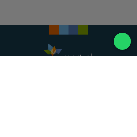
Landelijke uitvaartonderneming. Al meer dan 20
jaar uw vertrouwde partner voor een waardig
afscheid.
088 - 848 82 27
24/7 bereikbaar, dag en nacht