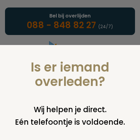
Bel bij overlijden
088 - 848 82 27
(24/7)
Is er iemand
Landelijke uitvaartonderneming
overleden?
Nieuws
Wij helpen je direct.
Eén telefoontje is voldoende.
U bent hier:
home
nieuws & agenda
nieuws
begraafplaats
leiden gesloten vanwege hert