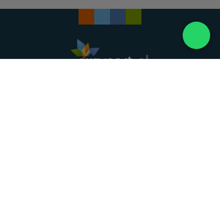
Landelijke uitvaartonderneming. Al meer dan 20
jaar uw vertrouwde partner voor een waardig
afscheid.
088 - 848 82 27
24/7 bereikbaar, dag en nacht
DIRECT HULP
Overlijden melden