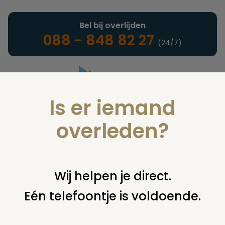
Bel bij overlijden
088 - 848 82 27
(24/7)
Is er iemand
Landelijke uitvaartonderneming
overleden?
Nieuws
Wij helpen je direct.
Eén telefoontje is voldoende.
U bent hier:
home
nieuws & agenda
nieuws
"balsemen ook
in limburg steeds populairder"