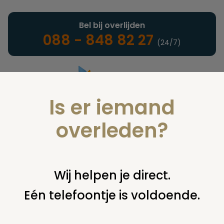
Bel bij overlijden
088 - 848 82 27
(24/7)
Is er iemand
Landelijke uitvaartonderneming
overleden?
Nieuws
Wij helpen je direct.
Eén telefoontje is voldoende.
U bent hier:
home
nieuws & agenda
nieuws
associatie
uitvaartverzorging bouwt nieuw alkmaars uitvaartcentrum