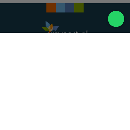
Landelijke uitvaartonderneming. Al meer dan 20
jaar uw vertrouwde partner voor een waardig
afscheid.
088 - 848 82 27
24/7 bereikbaar, dag en nacht
DIRECT HULP
Overlijden melden