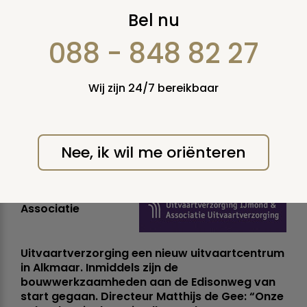
Associatie
Bel nu
Uitvaartverzorging
088 - 848 82 27
bouwt nieuw
Wij zijn 24/7 bereikbaar
Alkmaars
uitvaartcentrum
Nee, ik wil me oriënteren
dinsdag 23 oktober 2012
In juni 2013 opent
Associatie
Uitvaartverzorging een nieuw uitvaartcentrum
in Alkmaar. Inmiddels zijn de
bouwwerkzaamheden aan de Edisonweg van
start gegaan. Directeur Matthijs de Gee: “Onze