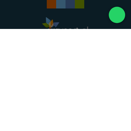
Landelijke uitvaartonderneming. Al meer dan 20
jaar uw vertrouwde partner voor een waardig
afscheid.
088 - 848 82 27
24/7 bereikbaar, dag en nacht
DIRECT HULP
Overlijden melden
Directe hulp