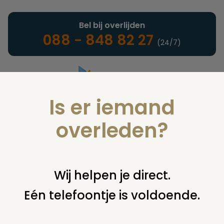
Bel bij overlijden
088 - 848 82 27
(24/7)
Is er iemand
Landelijke uitvaartonderneming
overleden?
Nieuws
Wij helpen je direct.
Eén telefoontje is voldoende.
U bent hier:
home
nieuws & agenda
nieuws
aker in de
groene amsterdammer van deze week