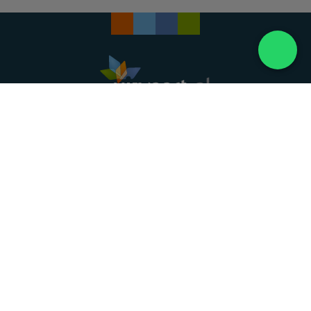
Landelijke uitvaartonderneming. Al meer dan 20
jaar uw vertrouwde partner voor een waardig
afscheid.
088 - 848 82 27
24/7 bereikbaar, dag en nacht
DIRECT HULP
Overlijden melden