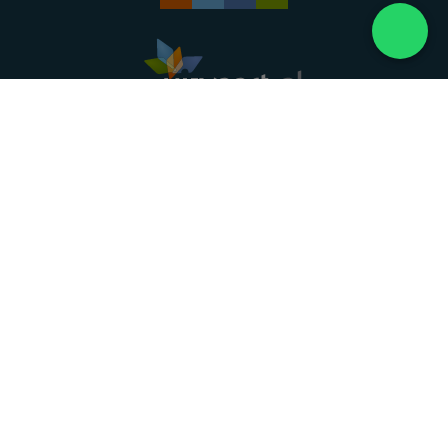
Landelijke uitvaartonderneming. Al meer dan 20
jaar uw vertrouwde partner voor een waardig
afscheid.
088 - 848 82 27
24/7 bereikbaar, dag en nacht
DIRECT HULP
Overlijden melden
Directe hulp