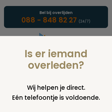
Bel bij overlijden
088 - 848 82 27
(24/7)
Is er iemand
Landelijke uitvaartonderneming
overleden?
Nieuws
Wij helpen je direct.
Eén telefoontje is voldoende.
U bent hier:
home
nieuws & agenda
nieuws
achtergrond
artikel over resomeren