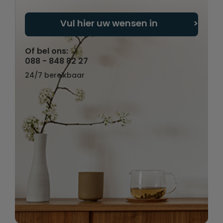
Vul hier uw wensen in
Of bel ons:
088 - 848 82 27
24/7 bereikbaar