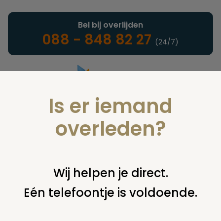
Bel bij overlijden
088 - 848 82 27
(24/7)
Is er iemand
Landelijke uitvaartonderneming
overleden?
Nieuws
Wij helpen je direct.
Eén telefoontje is voldoende.
U bent hier:
home
nieuws & agenda
nieuws
62 procent
bezoekers website radar overweegt resomatie