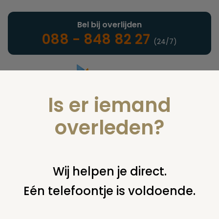
Bel bij overlijden
088 - 848 82 27
(24/7)
Is er iemand
Landelijke uitvaartonderneming
overleden?
Nieuws
Wij helpen je direct.
Eén telefoontje is voldoende.
U bent hier:
home
nieuws & agenda
nieuws
5 nieuwe
vacatures op uitvaartvacatures.nl