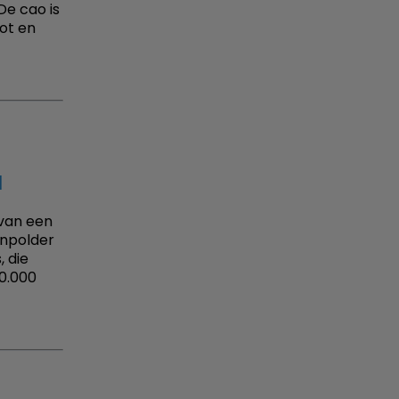
De cao is
ot en
d
 van een
enpolder
 die
10.000