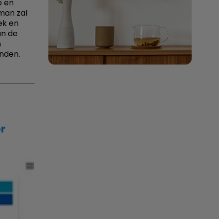
p en
eman zal
ek en
an de
n
nden.
r