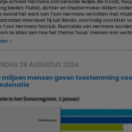
etje schreef Hermans ontroerende liedjes die troost, hoo
ring bieden. Fluitist, dichter en theatermaker Willem Lind
de avond het werk van Toon Hermans vertolken met muzi
aarnaast interviewt hij Luit Rienks, voormalig voorzitter v
e Toon Hermans fanclub. Illustraties van Hermans worde
 om te laten zien hoe het thema 'hoop' mensen kan verbi
rder
RDAG 29 AUGUSTUS 2024
 5 miljoen mensen geven toestemming voo
ndonatie