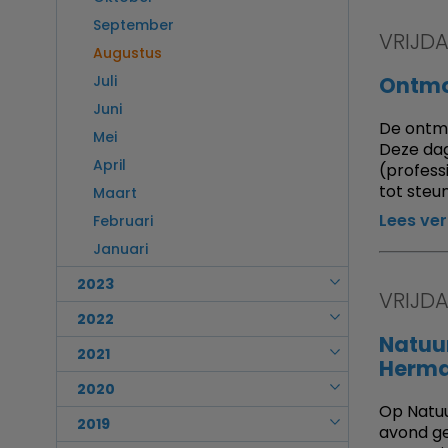
Maart
Augustus
September
VRIJD
Februari
Juli
Augustus
Januari
Juni
Juli
Ontmo
Mei
Juni
De ontmo
April
Mei
Deze dag
Maart
April
(profess
Februari
tot steu
Maart
Januari
Lees ve
Februari
Januari
2023
VRIJD
December
2022
Natuu
November
December
2021
Herm
Oktober
November
December
2020
September
Oktober
Op Natu
November
December
2019
Augustus
avond ge
September
Oktober