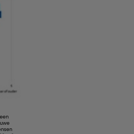
 een
ieuwe
mensen