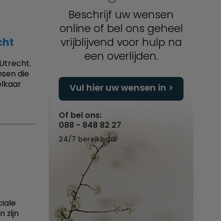
Beschrijf uw wensen
online of bel ons geheel
cht
vrijblijvend voor hulp na
een overlijden.
Utrecht.
nsen die
elkaar
Vul hier uw wensen in
Of bel ons:
088 - 848 82 27
24/7 bereikbaar
iale
 zijn