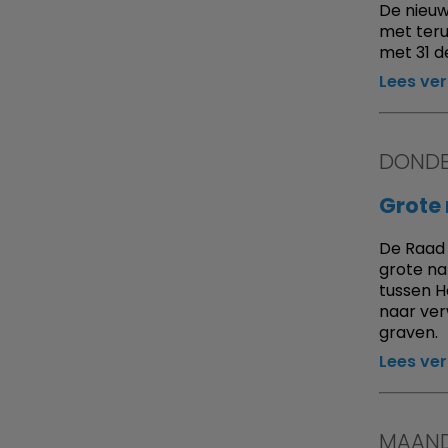
De nieuw
met teru
met 31 
Lees ve
DONDE
Grote
De Raad 
grote na
tussen H
naar ver
graven.
Lees ve
MAAND