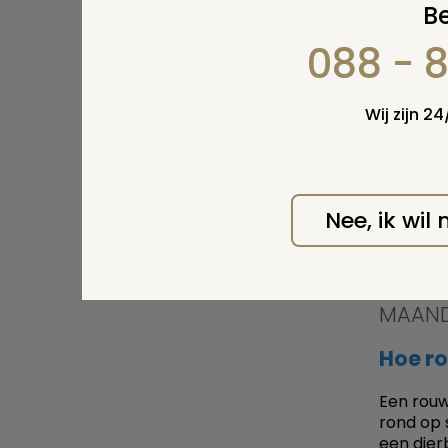
Be
088 - 
Wij zijn 2
Op woen
een info
begraafp
zijn.
Nee, ik wil
Lees ve
MAAND
Hoe r
Een rouw
rond op 
een dier