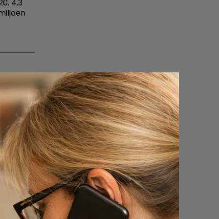
0. 4,3
miljoen
aats