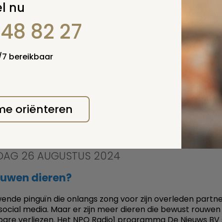
l nu
848 82 27
4/7 bereikbaar
sdag 4 september 2024 organiseert de gemeente Amer
rmatiebijeenkomst over de uitgangspunten islamitische
laats. Iedereen is welkom om bij deze bijeenkomst aanwe
 me oriënteren
rder
AG 26 AUGUSTUS 2024
ouwen dieren?
ende pinguïn die onlangs zong voor zijn overleden partne
social media. Maar er zijn meer dieren die bewust rouwen 
bare verliezen. Het NPO Radio1 programma De Nieuws BV