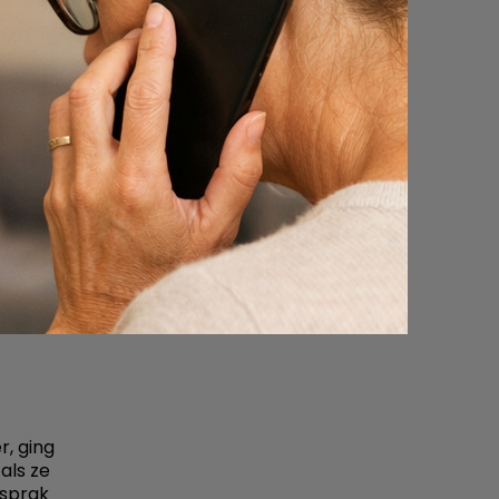
sfoort
zig te
r, ging
als ze
 sprak