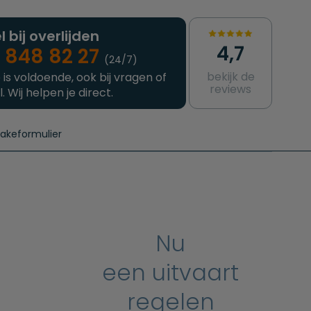
l bij overlijden
4,7
 848 82 27
(24/7)
bekijk de
 is voldoende, ook bij vragen of
reviews
l. Wij helpen je direct.
takeformulier
aanvragen
e crematie
Intakeformulier
Complete uitvaart
Contact
urzame uitvaart
Prijzen crematoria
Nu
een uitvaart
regelen