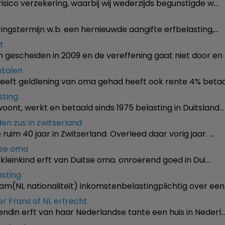
risico verzekering, waarbij wij wederzijds begunstigde w…
aringstermijn w.b. een hernieuwde aangifte erfbelasting,…
t
 gescheiden in 2009 en de vereffening gaat niet door en 
etalen
heeft geldlening van oma gehad heeft ook rente 4% beta
sting
oont, werkt en betaald sinds 1975 belasting in Duitsland…
den zus in zwitserland
ruim 40 jaar in Zwitserland. Overleed daar vorig jaar. …
tse oma
kleinkind erft van Duitse oma. onroerend goed in Dui…
sting
am(NL nationaliteit) inkomstenbelastingplichtig over een
r Frans of NL erfrecht
endin erft van haar Nederlandse tante een huis in Nederl