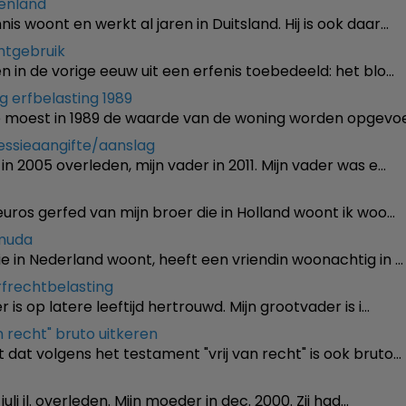
tenland
is woont en werkt al jaren in Duitsland. Hij is ook daar…
htgebruik
en in de vorige eeuw uit een erfenis toebedeeld: het blo…
 erfbelasting 1989
e moest in 1989 de waarde van de woning worden opgevo
essieaangifte/aanslag
in 2005 overleden, mijn vader in 2011. Mijn vader was e…
euros gerfed van mijn broer die in Holland woont ik woo…
rmuda
ie in Nederland woont, heeft een vriendin woonachtig in …
frechtbelasting
 is op latere leeftijd hertrouwd. Mijn grootvader is i…
n recht" bruto uitkeren
 dat volgens het testament "vrij van recht" is ook bruto…
 juli jl. overleden. Mijn moeder in dec. 2000. Zij had…