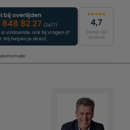
l bij overlijden
4,7
 848 82 27
(24/7)
bekijk de
 is voldoende, ook bij vragen of
reviews
l. Wij helpen je direct.
takeformulier
aanvragen
e crematie
Intakeformulier
Complete uitvaart
Contact
urzame uitvaart
Prijzen crematoria