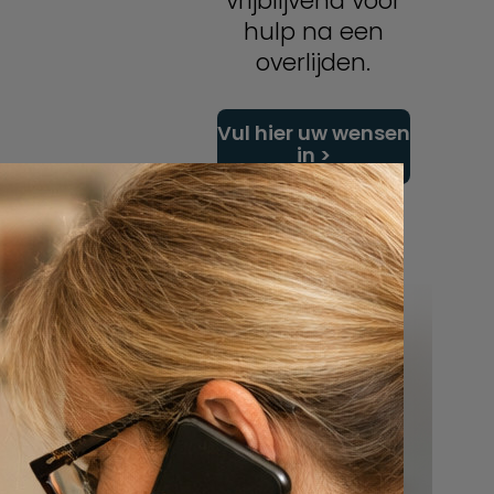
vrijblijvend voor
hulp na een
overlijden.
Vul hier uw wensen
in
mocht…
Of bel ons:
088 - 848 82 27
24/7 bereikbaar
…
e…