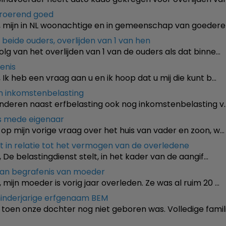
nroerend goed
mijn in NL woonachtige en in gemeenschap van goedere
beide ouders, overlijden van 1 van hen
olg van het overlijden van 1 van de ouders als dat binne…
enis
k heb een vraag aan u en ik hoop dat u mij die kunt b…
en inkomstenbelasting
kinderen naast erfbelasting ook nog inkomstenbelasting v
is mede eigenaar
 op mijn vorige vraag over het huis van vader en zoon, w…
t in relatie tot het vermogen van de overledene
 De belastingdienst stelt, in het kader van de aangif…
van begrafenis van moeder
 mijn moeder is vorig jaar overleden. Ze was al ruim 20 …
minderjarige erfgenaam BEM
toen onze dochter nog niet geboren was. Volledige famil