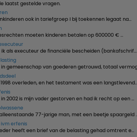
de laatst gestelde vragen.
eren
einkinderen ook in tariefgroep I bij toekennen legaat na…
n
esrechten moeten kinderen betalen op 600000 € …
executeur
ik als executeur de financiële bescheiden (bankafschrif…
lasting
, in gemeenschap van goederen getrouwd, totaal vermog
ndsdeel
in 1998 overleden, en het testament was een langstlevend
fenis
in 2002 is mijn vader gestorven en had ik recht op een …
olwassene
n alleenstaande 77-jarige man, met een beetje spaargeld 
 ivm erfenis
eder heeft een brief van de belasting gehad omtrent e…