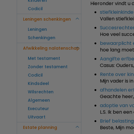
Kinderen
Hieronder vindt u 
Codicil
stiefkleinkind
Vallen stiefkl
Leningen schenkingen
Succesrechte
Leningen
Hoe veel succ
Schenkingen
bewaarplicht 
Afwikkeling nalatenschap
hoe lang moet 
Met testament
Aangifte erfbe
Casus: Ouders
Zonder testament
Rente over ki
Codicil
Mijn vader is 
Kindsdeel
afhandelen er
Wilsrechten
Geachte heer, 
Algemeen
adoptie van v
Executeur
L.S. Ik ben ee
Uitvaart
Brief belasting
Beste, Mijn mo
Estate planning