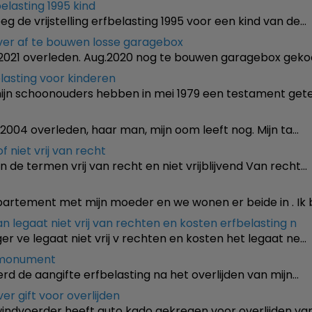
fbelasting 1995 kind
g de vrijstelling erfbelasting 1995 voor een kind van de…
over af te bouwen losse garagebox
1-2021 overleden. Aug.2020 nog te bouwen garagebox gek
lasting voor kinderen
jn schoonouders hebben in mei 1979 een testament get
in 2004 overleden, haar man, mijn oom leeft nog. Mijn ta…
of niet vrij van recht
de termen vrij van recht en niet vrijblijvend Van recht…
partement met mijn moeder en we wonen er beide in . Ik 
an legaat niet vrij van rechten en kosten erfbelasting n
er ve legaat niet vrij v rechten en kosten het legaat ne…
fmonument
eerd de aangifte erfbelasting na het overlijden van mijn…
er gift voor overlijden
indvoerder heeft auto kado gekregen voor overlijden van