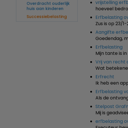
vrijstelling er
Overdracht ouderlijk
hoeveel bedroe
huis aan kinderen
Successiebelasting
Erfbelasting 
Zus is op 23/
Aangifte erfbe
Goedendag, mi
Erfbelasting
Mijn tante is 
Vrij van recht 
Wat betekenen 
Erfrecht
Ik heb een ap
Erfbelasting v
Als de ontvang
Stelpost Gra
Mij is geadvis
erfbelasting ov
Executeur bew