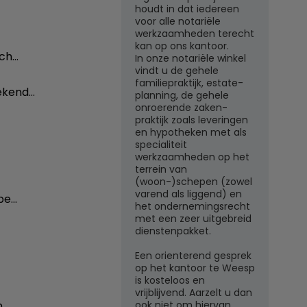
houdt in dat iedereen
voor alle notariële
werkzaamheden terecht
kan op ons kantoor.
och…
In onze notariële winkel
vindt u de gehele
familiepraktijk, estate-
ekend…
planning, de gehele
onroerende zaken-
praktijk zoals leveringen
en hypotheken met als
specialiteit
werkzaamheden op het
terrein van
(woon-)schepen (zowel
varend als liggend) en
be…
het ondernemingsrecht
met een zeer uitgebreid
dienstenpakket.
Een orienterend gesprek
op het kantoor te Weesp
is kosteloos en
vrijblijvend. Aarzelt u dan
 …
ook niet om hiervan