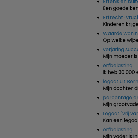
Erfenis en bui
Een goede kenn
Erfrecht-vruc
Kinderen krijg
Waarde woning
Op welke wijz
verjaring succ
Mijn moeder is 
erfbelasting
ik heb 30 000 
legaat uit Be
Mijn dochter d
percentage er
Mijn grootvader
Legaat "vrij va
Kan een legaat
erfbelasting
Mijn vader is in