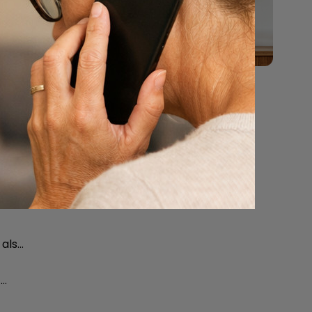
…
g…
als…
 …