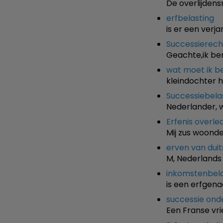
De overlijdens
erfbelasting
is er een verj
Successierech
Geachte,ik ben
wat moet ik b
kleindochter 
Successiebela
Nederlander, w
Erfenis overle
Mij zus woonde 
erven van dui
M, Nederlands 
inkomstenbela
is een erfgena
successie onde
Een Franse vri