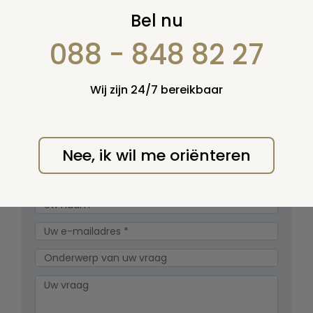
Estate planning
Bel nu
Rubrieken
088 - 848 82 27
Maak een keuze uit de onderstaande rubrieken:
Overdracht ouderlijk huis aan kinderen
Wij zijn 24/7 bereikbaar
Successiebelasting
Nee, ik wil me oriënteren
Spelregels
Stel zelf een vraag