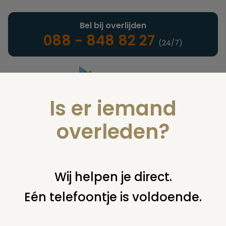
Bel bij overlijden
088 - 848 82 27
(24/7)
Is er iemand
Landelijke uitvaartonderneming
overleden?
Estate planning
Wij helpen je direct.
Eén telefoontje is voldoende.
U bent hier:
home
notarieel
estate planning