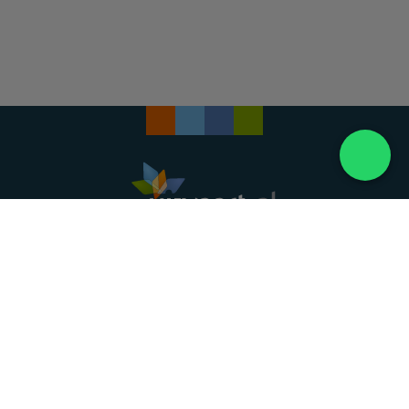
Landelijke uitvaartonderneming. Al meer dan 20
jaar uw vertrouwde partner voor een waardig
afscheid.
088 - 848 82 27
24/7 bereikbaar, dag en nacht