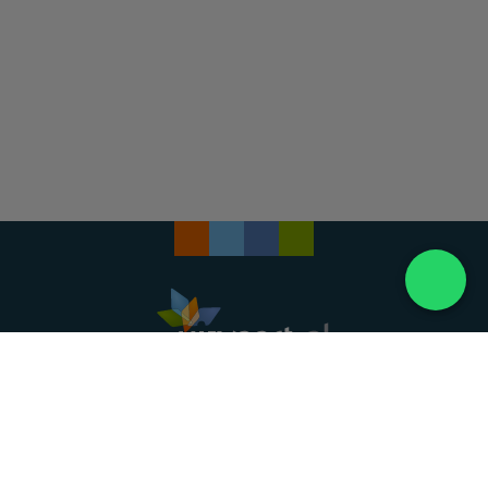
Landelijke uitvaartonderneming. Al meer dan 20
jaar uw vertrouwde partner voor een waardig
afscheid.