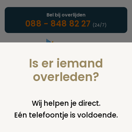
Bel bij overlijden
088 - 848 82 27
(24/7)
Is er iemand
Landelijke uitvaartonderneming
overleden?
Sectie
Wij helpen je direct.
Eén telefoontje is voldoende.
U bent hier:
home
juridisch
overige
sectie