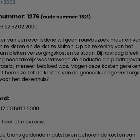
er 2002
nummer: 1276
(oude nummer: 1621)
16 22:52:02 2000
er van een overledene wil geen rouwbezoek meer en ve
 te kisten en de kist te sluiten. Op de rekening van het
um bleken verzorgingskosten te staan. Bij navraag bleek
ng noodzakelijk was vanwege de obductie die plaatsgev
waarbij meneer bebloed was. Mogen deze kosten gereke
f horen ze tot de kosten van de geneeskundige verzorgin
 voor het ziekenhuis?
rd:
17 00:50:17 2000
 heer of mevrouw,
 de thans geldende maatstaven behoren de kosten van