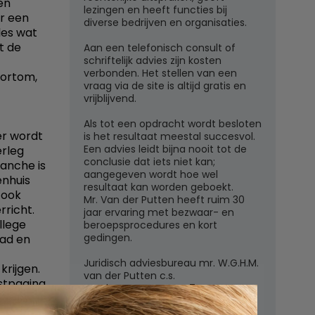
en
lezingen en heeft functies bij
r een
diverse bedrijven en organisaties.
les wat
t de
Aan een telefonisch consult of
schriftelijk advies zijn kosten
verbonden. Het stellen van een
Kortom,
vraag via de site is altijd gratis en
vrijblijvend.
Als tot een opdracht wordt besloten
 er wordt
is het resultaat meestal succesvol.
Een advies leidt bijna nooit tot de
erleg
conclusie dat iets niet kan;
ranche is
aangegeven wordt hoe wel
enhuis
resultaat kan worden geboekt.
 ook
Mr. Van der Putten heeft ruim 30
rricht.
jaar ervaring met bezwaar- en
llege
beroepsprocedures en kort
gedingen.
aad en
Juridisch adviesbureau mr. W.G.H.M.
krijgen.
van der Putten c.s.
stpagina
Zutphensestraatweg 7
6881 WN Velp (Gld)