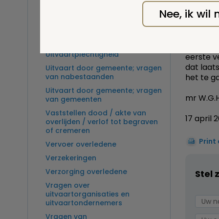
Overlijden op zee en
Of men d
Nee, ik wil
zeebegrafenis
koeling 
het lich
Sectie
verzorge
Ter beschikking wetenschap
waaraan 
Uitvaartplechtigheid
eerste v
dat laat
Uitvaart door gemeente; vragen
van nabestaanden
het te g
Uitvaart door gemeente; vragen
mr W.G.H
van gemeenten
Vaststellen dood / akte van
17 april 
overlijden / verlof tot begraven
of cremeren
Print
Vervoer overledene
Verzekeringen
Verzorging overledene
Stel 
Vragen over
uitvaartorganisaties en
uitvaartondernemers
Vragen van