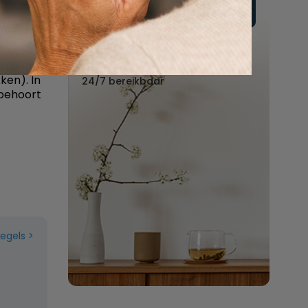
lve
Vul hier uw wensen in
rging van
etje'
Of bel ons:
n lichaam
088 - 848 82 27
aat om de
ken). In
24/7 bereikbaar
 behoort
regels