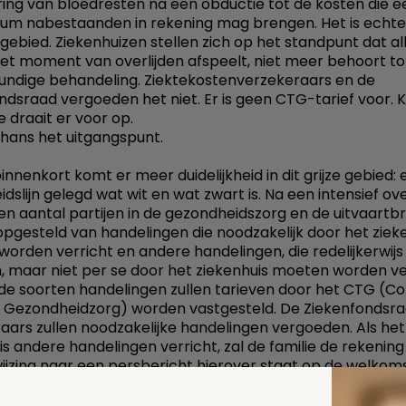
ring van bloedresten na een obductie tot de kosten die e
um nabestaanden in rekening mag brengen. Het is echte
s gebied. Ziekenhuizen stellen zich op het standpunt dat al
het moment van overlijden afspeelt, niet meer behoort to
ndige behandeling. Ziektekostenverzekeraars en de
ndsraad vergoeden het niet. Er is geen CTG-tarief voor. 
e draait er voor op.
lthans het uitgangspunt.
innenkort komt er meer duidelijkheid in dit grijze gebied:
dslijn gelegd wat wit en wat zwart is. Na een intensief ov
en aantal partijen in de gezondheidszorg en de uitvaartb
t opgesteld van handelingen die noodzakelijk door het ziek
orden verricht en andere handelingen, die redelijkerwijs
jn, maar niet per se door het ziekenhuis moeten worden ve
de soorten handelingen zullen tarieven door het CTG (Co
 Gezondheidzorg) worden vastgesteld. De Ziekenfondsr
aars zullen noodzakelijke handelingen vergoeden. Als het
s andere handelingen verricht, zal de familie de rekening 
ijzing naar een persbericht hierover staat op de welkom
art.nl.