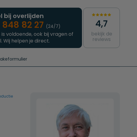
l bij overlijden
4,7
 848 82 27
(24/7)
bekijk de
 is voldoende, ook bij vragen of
reviews
l. Wij helpen je direct.
takeformulier
aanvragen
e crematie
Intakeformulier
Complete uitvaart
Contact
urzame uitvaart
Prijzen crematoria
bductie