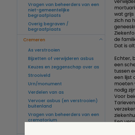
verwijde
Vragen van beheerders van een
mortuari
niet-gemeentelijke
wat grij
begraafplaats
zich na 
Overig begraven /
geneesku
begraafplaats
Ziekenfo
de famili
Cremeren
Dat is a
As verstrooien
Echter, b
Bijzetten of verwijderen asbus
een schei
Keuzes en zeggenschap over as
tussen e
Strooiveld
een lijs
moeten w
Urn/monument
nodig zi
Verdelen van as
Voor bei
Vervoer asbus (en verstrooien)
Tarieven
buitenland
verzeker
Vragen van beheerders van een
ziekenhui
crematorium
Een verw
van Uitva
Overig cremeren