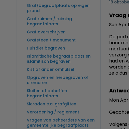
19 oktob
Graf/begraafplaats op eigen
grond
Vraag 
Graf ruimen / ruiming
begraafplaats
Sun Apr 
Graf overschrijven
De partn
Grafsteen / monument
haar man
Huisdier begraven
mortuari
verzorgi
Islamitische begraafplaats en
had en 
islamitisch begraven
worden o
Kist of ander omhulsel
ze aldus
Opgraven en herbegraven of
cremeren
Antwoo
Sluiten of opheffen
begraafplaats
Mon Apr 
Sieraden e.a. grafgiften
Geachte
Verordening / reglement
Vragen van beheerders van een
Volgens
gemeentelijke begraafplaats