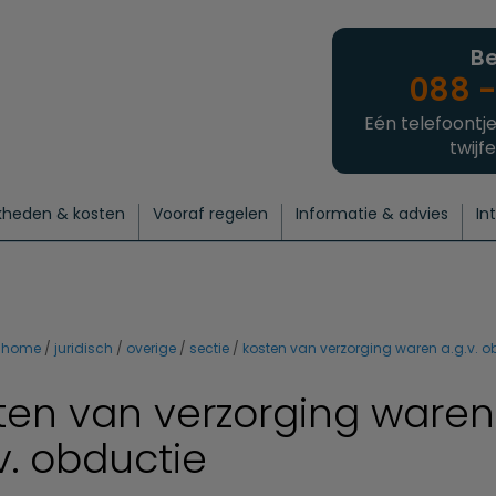
Be
088 -
Eén telefoontje
twijfe
kheden & kosten
Vooraf regelen
Informatie & advies
In
regelen
atie
 onze experts
hecklist uitvaart regelen
Waarom een uitvaart regelen?
Een laatste groet
Crematie regelen
Bedrijvengids
Intakeformulier
Thuisuitvaart crematie
Begrafenis regelen
Nieuws
Wensen vastleggen
Agenda
Offerte 
Intiem
Uitgebreid
Begrafenis Compleet
Natuurbegrafenis
Du
home
juridisch
overige
sectie
kosten van verzorging waren a.g.v. o
ten van verzorging waren
v. obductie