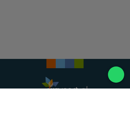
Landelijke uitvaartonderneming. Al meer dan 20
jaar uw vertrouwde partner voor een waardig
afscheid.