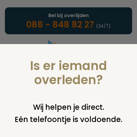
Bel bij overlijden
088 - 848 82 27
(24/7)
Is er iemand
Landelijke uitvaartonderneming
overleden?
Juridisch
Wij helpen je direct.
Eén telefoontje is voldoende.
U bent hier:
home
juridisch
overige
sectie
kosten autopsie
bij aanvraag parket