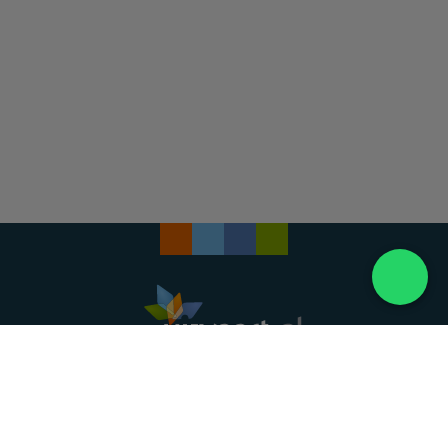
Landelijke uitvaartonderneming. Al meer dan 20
jaar uw vertrouwde partner voor een waardig
afscheid.