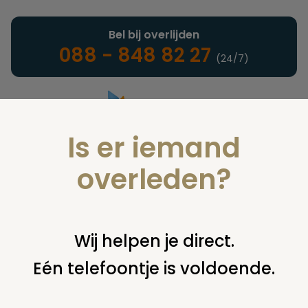
Bel bij overlijden
088 - 848 82 27
(24/7)
Is er iemand
Landelijke uitvaartonderneming
overleden?
Juridisch
Wij helpen je direct.
Eén telefoontje is voldoende.
U bent hier:
home
juridisch
overige
sectie
obductie,
beslissen alle kinderen mee?