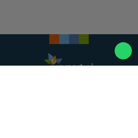
Landelijke uitvaartonderneming. Al meer dan 20
jaar uw vertrouwde partner voor een waardig
afscheid.
088 - 848 82 27
24/7 bereikbaar, dag en nacht