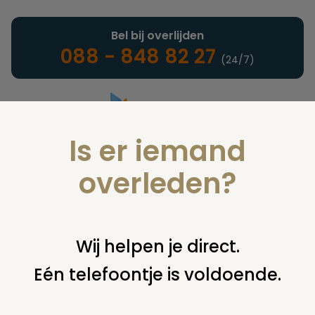
Bel bij overlijden
088 - 848 82 27
(24/7)
Is er iemand
Landelijke uitvaartonderneming
overleden?
Premie
Wij helpen je direct.
Eén telefoontje is voldoende.
U bent hier:
home
verzekeringen
naturaverzekeringen
premie