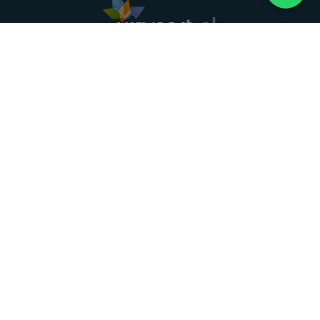
Landelijke uitvaartonderneming. Al meer dan 20
jaar uw vertrouwde partner voor een waardig
afscheid.
088 - 848 82 27
24/7 bereikbaar, dag en nacht
DIRECT HULP
Overlijden melden
Directe hulp
Intakeformulier
Eerste 24 uur