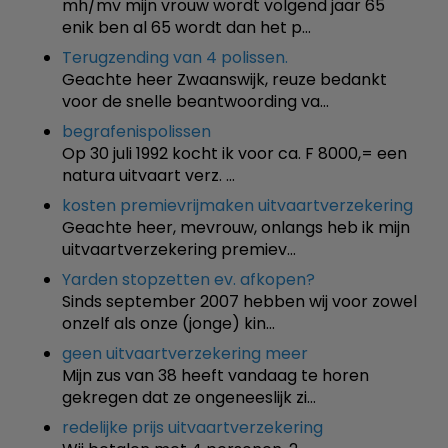
mh/mv mijn vrouw wordt volgend jaar 65
enik ben al 65 wordt dan het p…
Terugzending van 4 polissen.
Geachte heer Zwaanswijk, reuze bedankt
voor de snelle beantwoording va…
begrafenispolissen
Op 30 juli 1992 kocht ik voor ca. F 8000,= een
natura uitvaart verz. …
kosten premievrijmaken uitvaartverzekering
Geachte heer, mevrouw, onlangs heb ik mijn
uitvaartverzekering premiev…
Yarden stopzetten ev. afkopen?
Sinds september 2007 hebben wij voor zowel
onzelf als onze (jonge) kin…
geen uitvaartverzekering meer
Mijn zus van 38 heeft vandaag te horen
gekregen dat ze ongeneeslijk zi…
redelijke prijs uitvaartverzekering