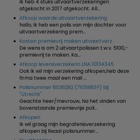
Ik heb 4 stuks uitvaartverzekeringen
afgekocht in 2017 afgekocht. All…
Afkoop waarde uitvaartverzekering
hallo, ik heb een polis van mijn dochter voor
uitvaartverzekering prem…
Kosten premievrij maken uitvaartverz.
De wens is om 2 uitvaartpolissen t.w.v. 5100,-
premievrij te maken. Ka…
Afkoop levensverzekerin LNA 10134345
Ook ik wil mijn verzekering afkopen,heb deze
firma twee maal een mail …
Polisnummer 8036292 (7105983?) bij
"Utrecht"
Geachte heer/mevrouw, Na het vinden van
bovenstaande premievrije poli…
Afkopen
Ik wil graag mijn begrafenisverzekering
afkopen bij Reaal polisnummer…