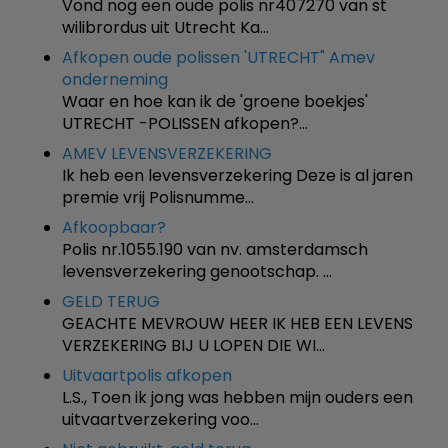
Vond nog een oude polis nr407270 van st
wilibrordus uit Utrecht Ka…
Afkopen oude polissen 'UTRECHT" Amev
onderneming
Waar en hoe kan ik de 'groene boekjes'
UTRECHT -POLISSEN afkopen?…
AMEV LEVENSVERZEKERING
Ik heb een levensverzekering Deze is al jaren
premie vrij Polisnumme…
Afkoopbaar?
Polis nr.1055.190 van nv. amsterdamsch
levensverzekering genootschap. …
GELD TERUG
GEACHTE MEVROUW HEER IK HEB EEN LEVENS
VERZEKERING BIJ U LOPEN DIE WI…
Uitvaartpolis afkopen
L.S., Toen ik jong was hebben mijn ouders een
uitvaartverzekering voo…