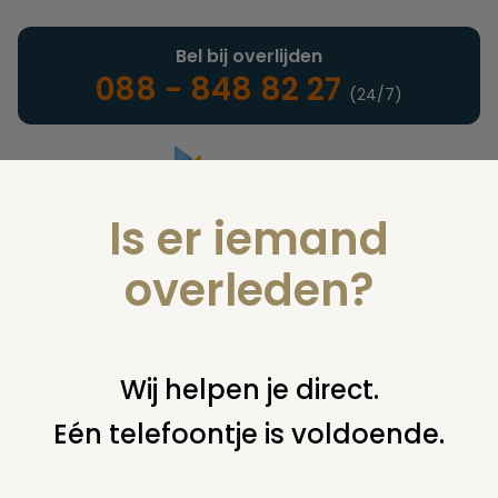
Bel bij overlijden
088 - 848 82 27
(24/7)
Is er iemand
Landelijke uitvaartonderneming
overleden?
Afkoop
Wij helpen je direct.
Eén telefoontje is voldoende.
U bent hier:
home
verzekeringen
overige financiering
afkoop