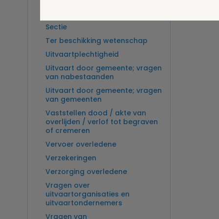
Overlijden op zee en
zeebegrafenis
Sectie
Ter beschikking wetenschap
Uitvaartplechtigheid
Uitvaart door gemeente; vragen
van nabestaanden
Uitvaart door gemeente; vragen
van gemeenten
Vaststellen dood / akte van
overlijden / verlof tot begraven
of cremeren
Vervoer overledene
Verzekeringen
Verzorging overledene
Vragen over
uitvaartorganisaties en
uitvaartondernemers
Vragen van