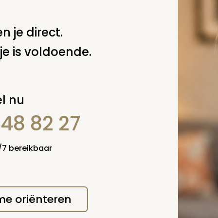
n je direct.
je is voldoende.
l nu
848 82 27
erplicht, maar
Verzende
 niet gepubliceerd.
4/7 bereikbaar
 me oriënteren