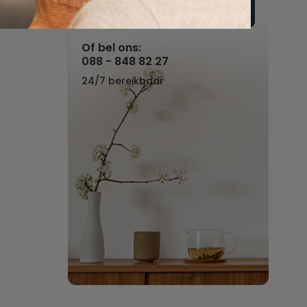
Vul hier uw wensen in
Of bel ons:
088 - 848 82 27
24/7 bereikbaar