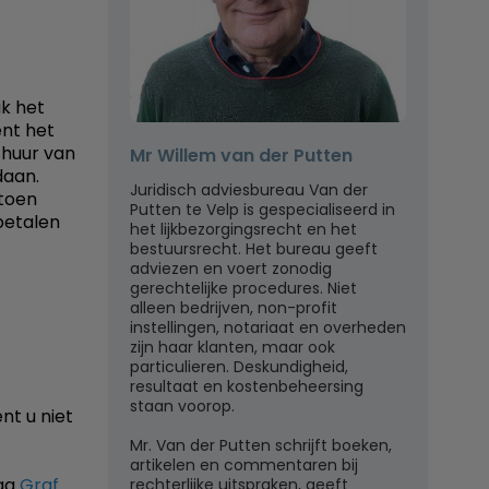
ik het
ent het
 huur van
Mr Willem van der Putten
daan.
Juridisch adviesbureau Van der
 toen
Putten te Velp is gespecialiseerd in
 betalen
het lijkbezorgingsrecht en het
bestuursrecht. Het bureau geeft
adviezen en voert zonodig
gerechtelijke procedures. Niet
alleen bedrijven, non-profit
instellingen, notariaat en overheden
zijn haar klanten, maar ook
particulieren. Deskundigheid,
resultaat en kostenbeheersing
staan voorop.
nt u niet
Mr. Van der Putten schrijft boeken,
artikelen en commentaren bij
aag
Graf
rechterlijke uitspraken, geeft