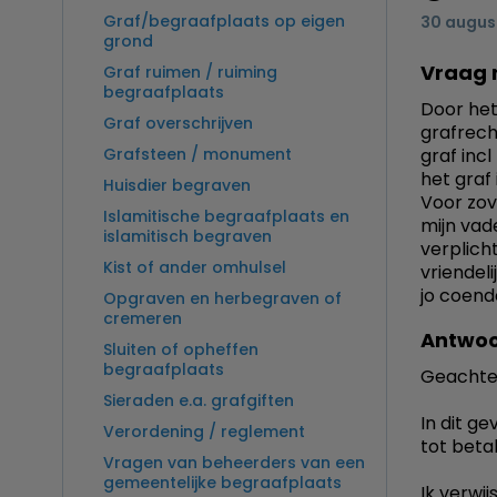
Graf/begraafplaats op eigen
30 augus
grond
Vraag 
Graf ruimen / ruiming
begraafplaats
Door het 
Graf overschrijven
grafrecht
Grafsteen / monument
graf inc
het graf
Huisdier begraven
Voor zov
Islamitische begraafplaats en
mijn vad
islamitisch begraven
verplich
Kist of ander omhulsel
vriendeli
jo coend
Opgraven en herbegraven of
cremeren
Antwoo
Sluiten of opheffen
begraafplaats
Geachte
Sieraden e.a. grafgiften
In dit g
Verordening / reglement
tot betal
Vragen van beheerders van een
gemeentelijke begraafplaats
Ik verwi