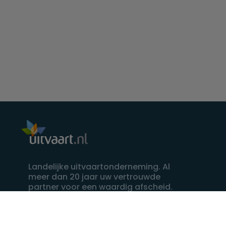
Landelijke uitvaartonderneming. Al
meer dan 20 jaar uw vertrouwde
partner voor een waardig afscheid.
088 - 848 82 27
24/7 bereikbaar, dag en nacht