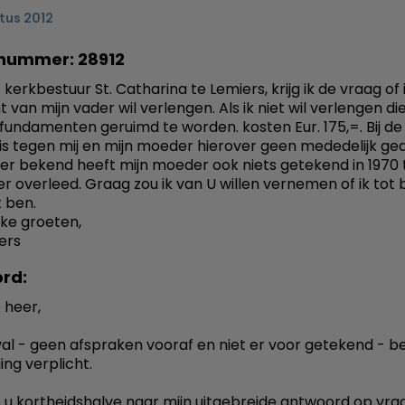
tus 2012
nummer: 28912
kerkbestuur St. Catharina te Lemiers, krijg ik de vraag of 
 van mijn vader wil verlengen. Als ik niet wil verlengen di
l fundamenten geruimd te worden. kosten Eur. 175,=. Bij de
 is tegen mij en mijn moeder hierover geen mededelijk ge
er bekend heeft mijn moeder ook niets getekend in 1970
er overleed. Graag zou ik van U willen vernemen of ik tot
t ben.
jke groeten,
ers
rd:
 heer,
eval - geen afspraken vooraf en niet er voor getekend - be
ing verplicht.
js u kortheidshalve naar mijn uitgebreide antwoord op vr