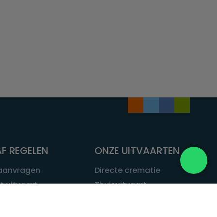
F REGELEN
ONZE UITVAARTEN
 aanvragen
Directe crematie
t uitvaart
Thuisuitvaart
 een uitvaart
Complete uitvaart
bij leven
Exclusieve uitvaart