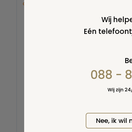
Overige
Balsemen en thanatopraxie
Wij helpe
Belastingen
Eén telefoont
Buitenland
Erfenis / erfrecht
Euthanasie
Kinderen / baby
Be
Koninklijk Huis
088 - 
Kosten uitvaart
Wel v
wordt
Lijkschouwing
Milieu
Wij zijn 2
Mortuarium / rouwcentrum
Natuurlijke en niet-natuurlijke
dood
Opbaren
Nee, ik wil
Orgaandonatie