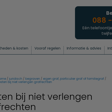
Be
088 -
Eén telefoontje
twijfe
kheden & kosten
Vooraf regelen
Informatie & advies
In
regelen
atie
 onze experts
hecklist uitvaart regelen
Waarom een uitvaart regelen?
Een laatste groet
Crematie regelen
Bedrijvengids
Intakeformulier
Thuisuitvaart crematie
Begrafenis regelen
Nieuws
Wensen vastleggen
Agenda
Offerte 
Intiem
Uitgebreid
Begrafenis Compleet
Natuurbegrafenis
Du
ome
juridisch
begraven
eigen graf, particulier graf of familiegraf
sten bij niet verlengen grafrechten
ten bij niet verlengen
frechten