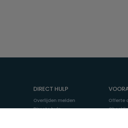
DIRECT HULP
VOORA
Overlijden melden
Offerte
Directe hulp
Checklis
Intakeformulier
Wat kost
Eerste 24 uur
Uitvaart 