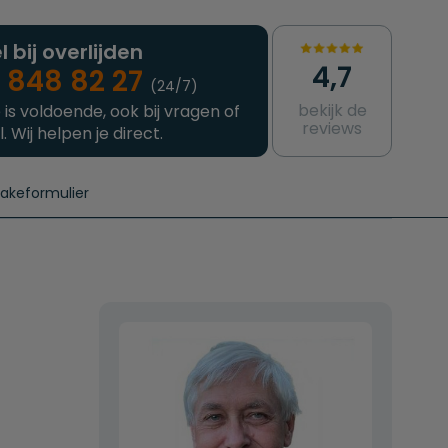
l bij overlijden
4,7
 848 82 27
(24/7)
bekijk de
 is voldoende, ook bij vragen of
reviews
l. Wij helpen je direct.
takeformulier
aanvragen
e crematie
Intakeformulier
Complete uitvaart
Contact
urzame uitvaart
Prijzen crematoria