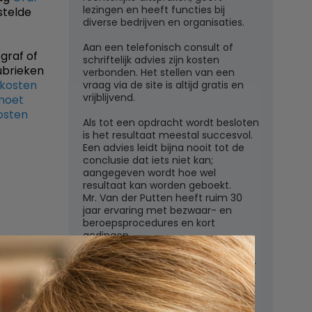
lezingen en heeft functies bij
stelde
diverse bedrijven en organisaties.
Aan een telefonisch consult of
graf of
schriftelijk advies zijn kosten
ubrieken
verbonden. Het stellen van een
 kosten
vraag via de site is altijd gratis en
vrijblijvend.
moet
osten
Als tot een opdracht wordt besloten
is het resultaat meestal succesvol.
Een advies leidt bijna nooit tot de
conclusie dat iets niet kan;
aangegeven wordt hoe wel
resultaat kan worden geboekt.
Mr. Van der Putten heeft ruim 30
jaar ervaring met bezwaar- en
beroepsprocedures en kort
gedingen.
regels
Juridisch adviesbureau mr. W.G.H.M.
van der Putten c.s.
Zutphensestraatweg 7
6881 WN Velp (Gld)