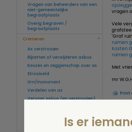
Vragen van beheerders van een
opzegge
niet-gemeentelijke
vragen o
begraafplaats
Overig begraven /
Vele ver
begraafplaats
grafstee
'Graf ru
Cremeren
ruimen g
kosten d
As verstrooien
ruimen g
Bijzetten of verwijderen asbus
Keuzes en zeggenschap over as
Met vrien
Strooiveld
mr W.G.H
Urn/monument
Verdelen van as
Print
Vervoer asbus (en verstrooien)
buitenland
Vragen van beheerders van een
Stel 
Is er iema
crematorium
Overig cremeren