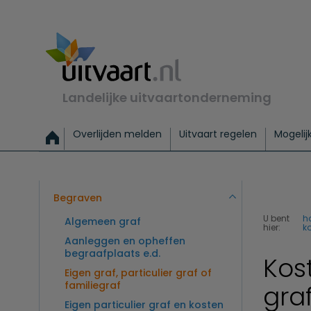
Landelijke uitvaartonderneming
Overlijden melden
Uitvaart regelen
Mogelij
Meld een overlijden
Alles over een uitvaart regelen
Uitvaartmogelijkheden
Uitvaart regelen bij leven
Alle onderwerpen
Wat kost een uitvaart?
Directe hulp bij overlijden
Keuzehulp
Uitvaart laten regelen
Checklist uitvaart 
Directe crem
Vraag
C
Exclusieve uitvaart
Begrafenis Basis
Begrafenis 
Begraven
U bent
h
Algemeen graf
hier:
ko
Aanleggen en opheffen
begraafplaats e.d.
Kos
Eigen graf, particulier graf of
familiegraf
gra
Eigen particulier graf en kosten