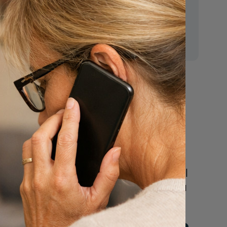
E-mail:
mr.vanderputten@gmail.com
Nu
een uitvaart
n
regelen
Beschrijf uw wensen
online of bel ons geheel
vrijblijvend voor hulp na
een overlijden.