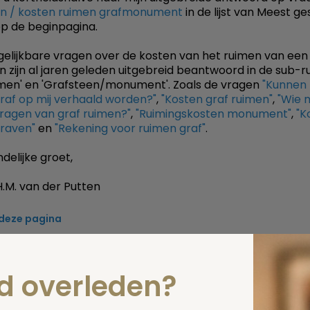
n / kosten ruimen grafmonument
in de lijst van Meest ge
p de beginpagina.
gelijkbare vragen over de kosten van het ruimen van een 
n zijn al jaren geleden uitgebreid beantwoord in de sub-r
imen' en 'Grafsteen/monument'. Zoals de vragen
"Kunnen
raf op mij verhaald worden?"
,
"Kosten graf ruimen"
,
"Wie 
ragen van graf ruimen?"
,
"Ruimingskosten monument"
,
"K
raven"
en
"Rekening voor ruimen graf"
.
delijke groet,
.M. van der Putten
 deze pagina
Spel
zelf een vraag
nd overleden?