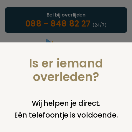
Bel bij overlijden
088 - 848 82 27
(24/7)
Is er iemand
Landelijke uitvaartonderneming
overleden?
Juridisch
Wij helpen je direct.
Eén telefoontje is voldoende.
U bent hier:
home
juridisch
begraven
grafsteen /
monument
publicatie van persoonsgegevens? (foto's van
grafstenen)