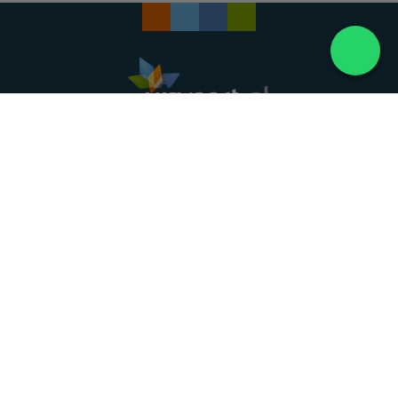
Landelijke uitvaartonderneming. Al meer dan 20
jaar uw vertrouwde partner voor een waardig
afscheid.
088 - 848 82 27
24/7 bereikbaar, dag en nacht
DIRECT HULP
Overlijden melden