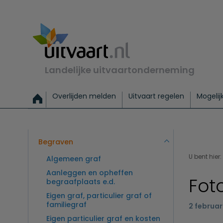
Landelijke uitvaartonderneming
Overlijden melden
Uitvaart regelen
Mogelij
Meld een overlijden
Alles over een uitvaart regelen
Uitvaartmogelijkheden
Uitvaart regelen bij leven
Alle onderwerpen
Wat kost een uitvaart?
Directe hulp bij overlijden
Keuzehulp
Uitvaart laten regelen
Checklist uitvaart 
Directe crem
Vraag
C
Exclusieve uitvaart
Begrafenis Basis
Begrafenis 
Begraven
U bent hier:
Algemeen graf
Aanleggen en opheffen
Fot
begraafplaats e.d.
Eigen graf, particulier graf of
familiegraf
2 februar
Eigen particulier graf en kosten