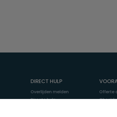
DIRECT HULP
VOORA
Overlijden melden
Offerte
Directe hulp
Checklis
Intakeformulier
Wat kost
Eerste 24 uur
Uitvaart 