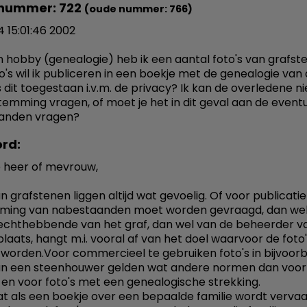
nummer: 722
(oude nummer: 766)
4 15:01:46 2002
n hobby (genealogie) heb ik een aantal foto's van grafst
o's wil ik publiceren in een boekje met de genealogie van
Is dit toegestaan i.v.m. de privacy? Ik kan de overledene n
emming vragen, of moet je het in dit geval aan de event
anden vragen?
rd:
 heer of mevrouw,
n grafstenen liggen altijd wat gevoelig. Of voor publicatie
ming van nabestaanden moet worden gevraagd, dan wel
echthebbende van het graf, dan wel van de beheerder v
laats, hangt m.i. vooral af van het doel waarvoor de foto
 worden.Voor commercieel te gebruiken foto's in bijvoor
an een steenhouwer gelden wat andere normen dan voor f
 en voor foto's met een genealogische strekking.
t dat als een boekje over een bepaalde familie wordt verva