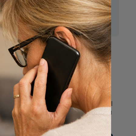
E-mail:
mr.vanderputten@gmail.com
regels
Nu
een uitvaart
regelen
Beschrijf uw wensen
online of bel ons geheel
vrijblijvend voor hulp na
een overlijden.
n