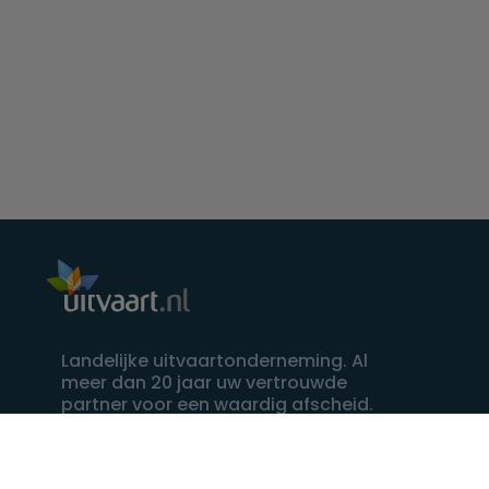
Landelijke uitvaartonderneming. Al
meer dan 20 jaar uw vertrouwde
partner voor een waardig afscheid.
088 - 848 82 27
24/7 bereikbaar, dag en nacht