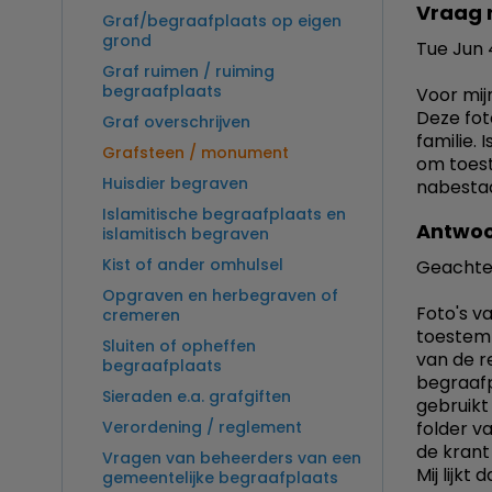
Vraag 
Graf/begraafplaats op eigen
grond
Tue Jun 
Graf ruimen / ruiming
begraafplaats
Voor mij
Deze fot
Graf overschrijven
familie. 
Grafsteen / monument
om toest
Huisdier begraven
nabesta
Islamitische begraafplaats en
Antwoo
islamitisch begraven
Kist of ander omhulsel
Geachte
Opgraven en herbegraven of
Foto's va
cremeren
toestem
Sluiten of opheffen
van de r
begraafplaats
begraafp
Sieraden e.a. grafgiften
gebruikt
Verordening / reglement
folder v
de krant
Vragen van beheerders van een
Mij lijk
gemeentelijke begraafplaats