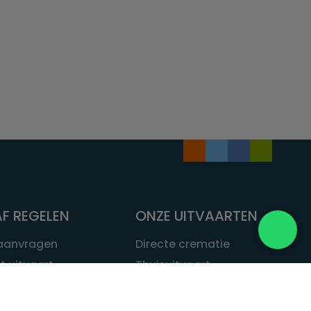
F REGELEN
ONZE UITVAARTEN
 aanvragen
Directe crematie
t uitvaart
Thuisuitvaart
 een uitvaart
Complete uitvaart
bij leven
Exclusieve uitvaart