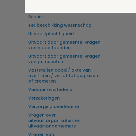
Overlijden op zee en
zeebegrafenis
Sectie
Ter beschikking wetenschap
Uitvaartplechtigheid
Uitvaart door gemeente; vragen
van nabestaanden
Uitvaart door gemeente; vragen
van gemeenten
Vaststellen dood / akte van
overlijden / verlof tot begraven
of cremeren
Vervoer overledene
Verzekeringen
Verzorging overledene
Vragen over
uitvaartorganisaties en
uitvaartondernemers
Vragen van