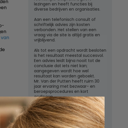
rden
lezingen en heeft functies bij
een
diverse bedrijven en organisaties.
Aan een telefonisch consult of
schriftelijk advies zijn kosten
b-
verbonden. Het stellen van een
gen
vraag via de site is altijd gratis en
 van
vrijblijvend.
nde
Als tot een opdracht wordt besloten
is het resultaat meestal succesvol.
Een advies leidt bijna nooit tot de
conclusie dat iets niet kan;
aangegeven wordt hoe wel
resultaat kan worden geboekt.
Mr. Van der Putten heeft ruim 30
jaar ervaring met bezwaar- en
beroepsprocedures en kort
gedingen.
Juridisch adviesbureau mr. W.G.H.M.
van der Putten c.s.
Zutphensestraatweg 7
6881 WN Velp (Gld)