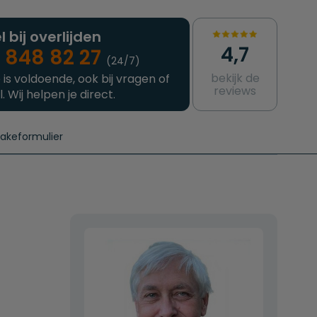
l bij overlijden
4,7
 848 82 27
(24/7)
bekijk de
 is voldoende, ook bij vragen of
reviews
l. Wij helpen je direct.
takeformulier
aanvragen
e crematie
Intakeformulier
Complete uitvaart
Contact
urzame uitvaart
Prijzen crematoria