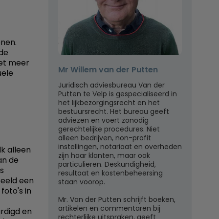
enen.
 de
iet meer
Mr Willem van der Putten
uele
Juridisch adviesbureau Van der
Putten te Velp is gespecialiseerd in
het lijkbezorgingsrecht en het
bestuursrecht. Het bureau geeft
adviezen en voert zonodig
gerechtelijke procedures. Niet
alleen bedrijven, non-profit
instellingen, notariaat en overheden
k alleen
zijn haar klanten, maar ook
an de
particulieren. Deskundigheid,
's
resultaat en kostenbeheersing
beeld een
staan voorop.
oto's in
Mr. Van der Putten schrijft boeken,
artikelen en commentaren bij
ardigd en
rechterlijke uitspraken, geeft