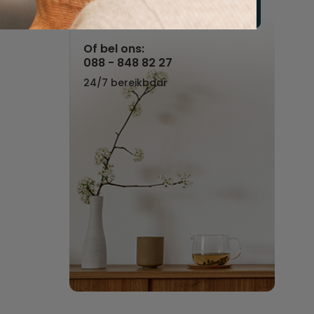
Vul hier uw wensen in
Of bel ons:
088 - 848 82 27
24/7 bereikbaar