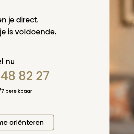
 deze pagina
n je direct.
Spel
zelf een vraag
je is voldoende.
l nu
848 82 27
4/7 bereikbaar
 me oriënteren
erplicht, maar
Verzende
 niet gepubliceerd.