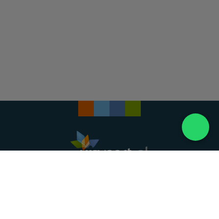
Landelijke uitvaartonderneming. Al meer dan 20
jaar uw vertrouwde partner voor een waardig
afscheid.