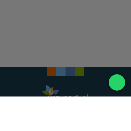
Landelijke uitvaartonderneming. Al meer dan 20
jaar uw vertrouwde partner voor een waardig
afscheid.