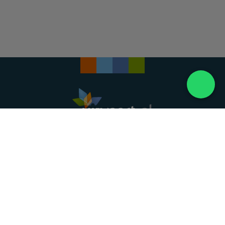
Landelijke uitvaartonderneming. Al meer dan 20
jaar uw vertrouwde partner voor een waardig
afscheid.
088 - 848 82 27
24/7 bereikbaar, dag en nacht