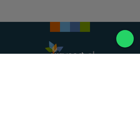
Landelijke uitvaartonderneming. Al meer dan 20
jaar uw vertrouwde partner voor een waardig
afscheid.
088 - 848 82 27
24/7 bereikbaar, dag en nacht
DIRECT HULP