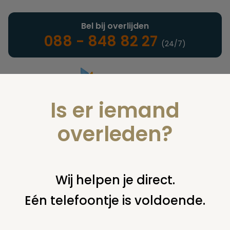
Bel bij overlijden
088 - 848 82 27
(24/7)
Is er iemand
Landelijke uitvaartonderneming
overleden?
Juridisch
Wij helpen je direct.
Eén telefoontje is voldoende.
U bent hier:
home
juridisch
cremeren
bijzetten of
verwijderen asbus
visiterecht asbus