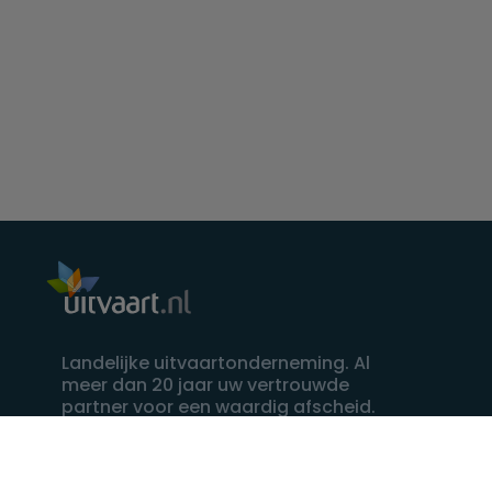
Landelijke uitvaartonderneming. Al
meer dan 20 jaar uw vertrouwde
partner voor een waardig afscheid.
088 - 848 82 27
24/7 bereikbaar, dag en nacht