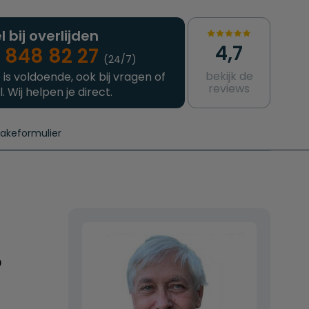
l bij overlijden
4,7
 848 82 27
(24/7)
bekijk de
 is voldoende, ook bij vragen of
reviews
l. Wij helpen je direct.
takeformulier
aanvragen
e crematie
Intakeformulier
Complete uitvaart
Contact
urzame uitvaart
Prijzen crematoria
?