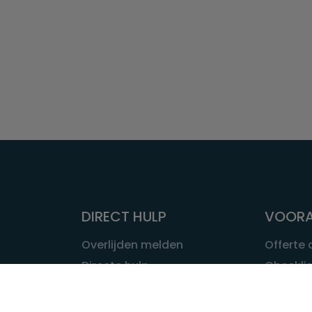
DIRECT HULP
VOORA
Overlijden melden
Offerte
Directe hulp
Checklis
Intakeformulier
Wat kost
Eerste 24 uur
Uitvaart 