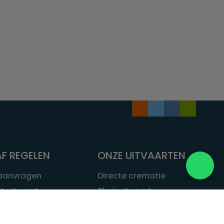
F REGELEN
ONZE UITVAARTEN
 aanvragen
Directe crematie
t uitvaart
Thuisuitvaart
 een uitvaart
Complete uitvaart
bij leven
Exclusieve uitvaart