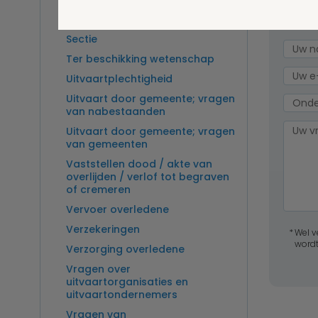
Overlijden op zee en
Stel 
zeebegrafenis
Sectie
Ter beschikking wetenschap
Uitvaartplechtigheid
Uitvaart door gemeente; vragen
van nabestaanden
Uitvaart door gemeente; vragen
van gemeenten
Vaststellen dood / akte van
overlijden / verlof tot begraven
of cremeren
Vervoer overledene
Verzekeringen
Wel v
wordt
Verzorging overledene
Vragen over
uitvaartorganisaties en
uitvaartondernemers
Vragen van