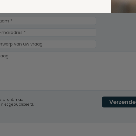
Spel
zelf een vraag
erplicht, maar
Verzende
 niet gepubliceerd.