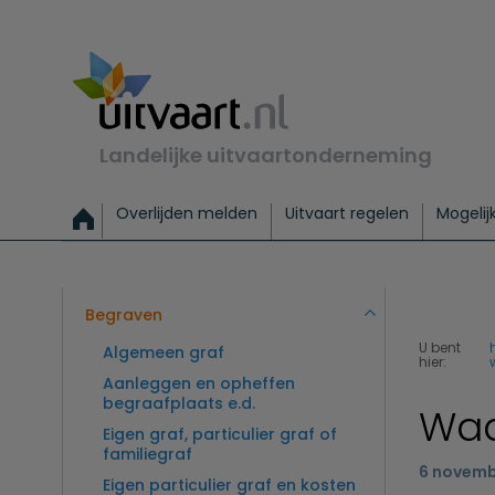
Landelijke uitvaartonderneming
Overlijden melden
Uitvaart regelen
Mogelij
Meld een overlijden
Alles over een uitvaart regelen
Uitvaartmogelijkheden
Uitvaart regelen bij leven
Alle onderwerpen
Wat kost een uitvaart?
Directe hulp bij overlijden
Keuzehulp
Uitvaart laten regelen
Checklist uitvaart 
Directe crem
Vraag
C
Exclusieve uitvaart
Begrafenis Basis
Begrafenis 
Begraven
U bent
Algemeen graf
hier:
Aanleggen en opheffen
begraafplaats e.d.
Waa
Eigen graf, particulier graf of
familiegraf
6 novemb
Eigen particulier graf en kosten