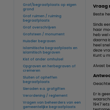
Graf/begraafplaats op eigen
Vraag 
grond
Beste he
Graf ruimen / ruiming
begraafplaats
Sinds ee
Graf overschrijven
haar moe
Grafsteen / monument
heb wel 
daarna is
Huisdier begraven
heel sne
Islamitische begraafplaats en
deze vra
islamitisch begraven
Kunt u m
Kist of ander omhulsel
Alvast b
Opgraven en herbegraven of
cremeren
Antwoo
Sluiten of opheffen
begraafplaats
Geachte
Sieraden e.a. grafgiften
Er is ge
Verordening / reglement
waarschi
Vragen van beheerders van een
1947 iet
gemeentelijke begraafplaats
testamen