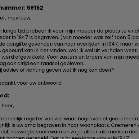
nummer: 59152
er, mevrouw,
n lange tijd probeer ik voor mijn moeder de plaats te vin
der in 1947 is begraven. (Mijn moeder was zelf toen 5 jaa
de aangifte gevonden van haar overlijden in 1947, maar w
 gebeurd kan ik niet vinden. Wat ik wel uit verhalen weet, 
l werd afgewikkeld. Voor zusters en broers van mijn moed
ag ook altijd een raadsel gebleven.
ij advies of richting geven wat ik nog kan doen?
edankt voor uw antwoord.
rd:
 heer,
en landelijk register van wie waar begraven of gecremeerd 
jnlijk is uw oma begraven in haar woonplaats. Cremeren 
s dat nauwelijks voorkwam en zo ja, alleen als mensen dat 
t hadden geregeld. Dat is bij een jonge vrouw in 1947