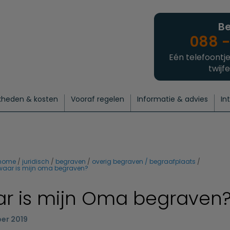
Be
088 -
Eén telefoontje
twijfe
kheden & kosten
Vooraf regelen
Informatie & advies
In
regelen
atie
 onze experts
hecklist uitvaart regelen
Waarom een uitvaart regelen?
Een laatste groet
Crematie regelen
Bedrijvengids
Intakeformulier
Thuisuitvaart crematie
Begrafenis regelen
Nieuws
Wensen vastleggen
Agenda
Offerte 
Intiem
Uitgebreid
Begrafenis Compleet
Natuurbegrafenis
Du
home
juridisch
begraven
overig begraven / begraafplaats
waar is mijn oma begraven?
r is mijn Oma begraven
er 2019