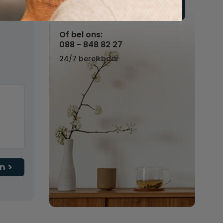
regels
Vul hier uw wensen in
Of bel ons:
088 - 848 82 27
24/7 bereikbaar
n