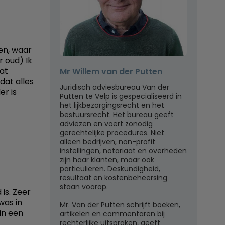
den, waar
r oud) Ik
at
Mr Willem van der Putten
dat alles
Juridisch adviesbureau Van der
er is
Putten te Velp is gespecialiseerd in
het lijkbezorgingsrecht en het
bestuursrecht. Het bureau geeft
adviezen en voert zonodig
gerechtelijke procedures. Niet
alleen bedrijven, non-profit
instellingen, notariaat en overheden
zijn haar klanten, maar ook
particulieren. Deskundigheid,
resultaat en kostenbeheersing
staan voorop.
is. Zeer
was in
Mr. Van der Putten schrijft boeken,
in een
artikelen en commentaren bij
rechterlijke uitspraken, geeft