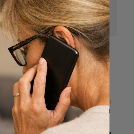
n de
E-mail:
wel toe
mr.vanderputten@gmail.com
w vraag
ogenaamd
egionaal
Nu
ezindte
een uitvaart
 'Overige
regelen
Beschrijf uw wensen
online of bel ons geheel
vrijblijvend voor hulp na
een overlijden.