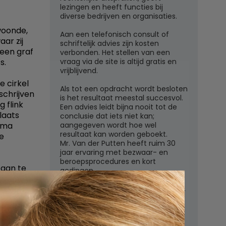
lezingen en heeft functies bij
diverse bedrijven en organisaties.
woonde,
Aan een telefonisch consult of
aar zij
schriftelijk advies zijn kosten
 een graf
verbonden. Het stellen van een
vraag via de site is altijd gratis en
s.
vrijblijvend.
e cirkel
Als tot een opdracht wordt besloten
chrijven
is het resultaat meestal succesvol.
 flink
Een advies leidt bijna nooit tot de
laats
conclusie dat iets niet kan;
aangegeven wordt hoe wel
 oma
resultaat kan worden geboekt.
e
Mr. Van der Putten heeft ruim 30
jaar ervaring met bezwaar- en
beroepsprocedures en kort
 aan te
gedingen.
n, met de
Juridisch adviesbureau mr. W.G.H.M.
rt
van der Putten c.s.
ker in
Zutphensestraatweg 7
6881 WN Velp (Gld)
ehuis of