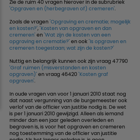
Zie de ruim 40 vragen hierover in de subrubriek
'Opgraven en (herbegraven of) cremeren'
.
Zoals de vragen
'Opgraving en crematie; mogelijk
en kosten?'
,
'Kosten van opgraven en dan
cremeren'
en
'Wat zijn de kosten van een
opgraving en crematie?'
en ook
'Is opgraven en
cremeren toegestaan; wat zijn de kosten?'
Nuttig en belangrijk kunnen ook zijn vraag 47790
'Graf ruimen (misverstanden en kosten
opgraven)'
en vraag 46420
'Kosten graf
opgraven'
.
In oude vragen van voor 1 januari 2010 staat nog
dat naast vergunning van de burgemeester ook
verlof van de officier van justitie nodig is. De wet
is per 1 januari 2010 gewijzigd. Alleen als iemand
minder dan een jaar geleden overleden en
begraven is, is voor het opgraven en cremeren
nog toestemming van de officier van justitie
nodig. Als het langer geleden is, is geen