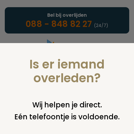
Bel bij overlijden
088 - 848 82 27
(24/7)
Is er iemand
Landelijke uitvaartonderneming
overleden?
Juridisch
Wij helpen je direct.
Eén telefoontje is voldoende.
U bent hier:
home
juridisch
begraven
grafsteen /
monument
toestemming voor onderhoud aan graven /
grafmonumenten