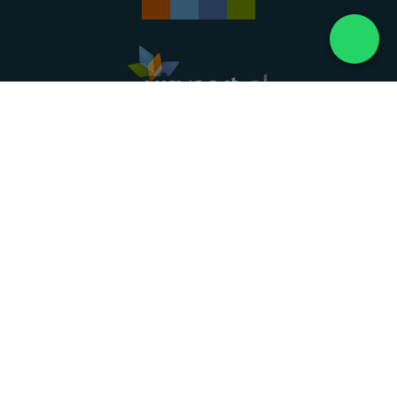
Landelijke uitvaartonderneming. Al meer dan 20
jaar uw vertrouwde partner voor een waardig
afscheid.
088 - 848 82 27
24/7 bereikbaar, dag en nacht
DIRECT HULP
Overlijden melden
Directe hulp