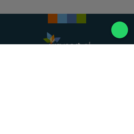
Landelijke uitvaartonderneming. Al meer dan 20
jaar uw vertrouwde partner voor een waardig
afscheid.
088 - 848 82 27
24/7 bereikbaar, dag en nacht
DIRECT HULP