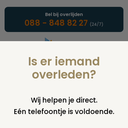
Bel bij overlijden
088 - 848 82 27
(24/7)
Is er iemand
Landelijke uitvaartonderneming
overleden?
Juridisch
Wij helpen je direct.
Eén telefoontje is voldoende.
U bent hier:
home
juridisch
begraven
grafsteen /
monument
kosten grafsteen verplicht uit nalatenschap
betalen