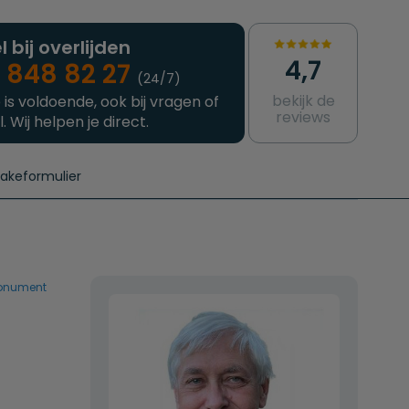
l bij overlijden
4,7
 848 82 27
(24/7)
bekijk de
 is voldoende, ook bij vragen of
reviews
l. Wij helpen je direct.
takeformulier
aanvragen
e crematie
Intakeformulier
Complete uitvaart
Contact
urzame uitvaart
Prijzen crematoria
onument