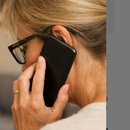
E-mail:
mr.vanderputten@gmail.com
regels
Nu
een uitvaart
regelen
Beschrijf uw wensen
online of bel ons geheel
vrijblijvend voor hulp na
een overlijden.
n