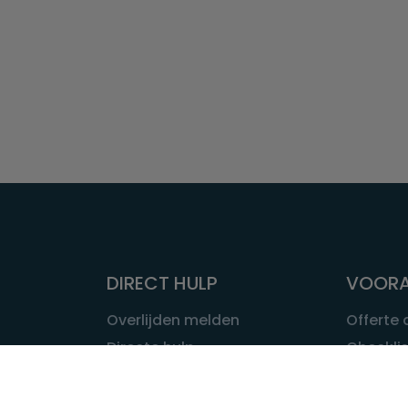
DIRECT HULP
VOORA
Overlijden melden
Offerte
Directe hulp
Checklis
Intakeformulier
Wat kost
Eerste 24 uur
Uitvaart 