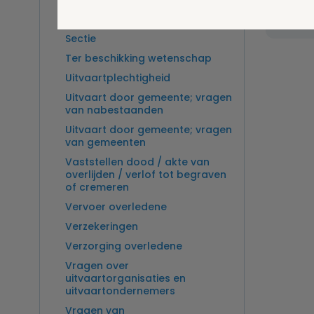
Overlijden op zee en
zeebegrafenis
Sectie
Ter beschikking wetenschap
Uitvaartplechtigheid
Uitvaart door gemeente; vragen
van nabestaanden
Uitvaart door gemeente; vragen
van gemeenten
Vaststellen dood / akte van
overlijden / verlof tot begraven
of cremeren
Vervoer overledene
Verzekeringen
Verzorging overledene
Vragen over
uitvaartorganisaties en
uitvaartondernemers
Vragen van