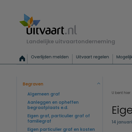
Landelijke uitvaartonderneming
Overlijden melden
Uitvaart regelen
Mogelij
Meld een overlijden
Alles over een uitvaart regelen
Uitvaartmogelijkheden
Uitvaart regelen bij leven
Alle onderwerpen
Wat kost een uitvaart?
Directe hulp bij overlijden
Keuzehulp
Uitvaart laten regelen
Checklist uitvaart 
Directe crem
Vraag
C
Exclusieve uitvaart
Begrafenis Basis
Begrafenis 
Begraven
U bent hier:
Algemeen graf
Aanleggen en opheffen
Eig
begraafplaats e.d.
Eigen graf, particulier graf of
familiegraf
14 januar
Eigen particulier graf en kosten