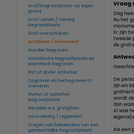
Vraag 
Graf/begraafplaats op eigen
grond
Dag heer
Nu het g
Graf ruimen / ruiming
begraafplaats
monume
Er zijn 
Graf overschrijven
tweede p
Grafsteen / monument
de grafr
Huisdier begraven
Antwoo
Islamitische begraafplaats en
islamitisch begraven
Geachte
Kist of ander omhulsel
De perso
Opgraven en herbegraven of
zijn en 
cremeren
grafrech
Sluiten of opheffen
wordt de
begraafplaats
dan waar
Sieraden e.a. grafgiften
Al was h
Verordening / reglement
eigena(a
Vragen van beheerders van een
Als een 
gemeentelijke begraafplaats