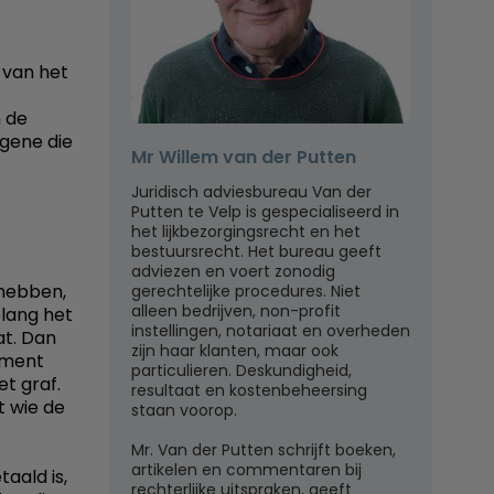
r van het
n de
gene die
Mr Willem van der Putten
Juridisch adviesbureau Van der
Putten te Velp is gespecialiseerd in
het lijkbezorgingsrecht en het
bestuursrecht. Het bureau geeft
adviezen en voert zonodig
 hebben,
gerechtelijke procedures. Niet
alleen bedrijven, non-profit
olang het
instellingen, notariaat en overheden
at. Dan
zijn haar klanten, maar ook
ument
particulieren. Deskundigheid,
t graf.
resultaat en kostenbeheersing
t wie de
staan voorop.
Mr. Van der Putten schrijft boeken,
artikelen en commentaren bij
aald is,
rechterlijke uitspraken, geeft