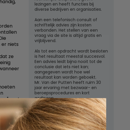
handig,
lezingen en heeft functies bij
diverse bedrijven en organisaties.
Aan een telefonisch consult of
schriftelijk advies zijn kosten
worden
verbonden. Het stellen van een
entallen
vraag via de site is altijd gratis en
Die
vrijblijvend.
er niets
Als tot een opdracht wordt besloten
dat ze
is het resultaat meestal succesvol.
Een advies leidt bijna nooit tot de
einig
conclusie dat iets niet kan;
, wanneer
aangegeven wordt hoe wel
resultaat kan worden geboekt.
Mr. Van der Putten heeft ruim 30
 moeten
jaar ervaring met bezwaar- en
un
beroepsprocedures en kort
gedingen.
ege" zegt
Juridisch adviesbureau mr. W.G.H.M.
van der Putten c.s.
Zutphensestraatweg 7
6881 WN Velp (Gld)