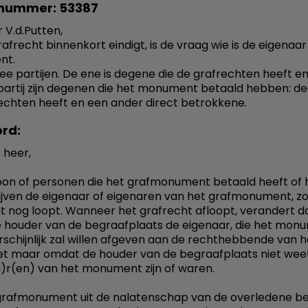
nummer: 53387
 V.d.Putten,
rafrecht binnenkort eindigt, is de vraag wie is de eigenaa
nt.
twee partijen. De ene is degene die de grafrechten heeft e
artij zijn degenen die het monument betaald hebben: de
echten heeft en een ander direct betrokkene.
rd:
 heer,
on of personen die het grafmonument betaald heeft of
blijven de eigenaar of eigenaren van het grafmonument, z
t nog loopt. Wanneer het grafrecht afloopt, verandert d
 houder van de begraafplaats de eigenaar, die het mon
schijnlijk zal willen afgeven aan de rechthebbende van he
et maar omdat de houder van de begraafplaats niet wee
)r(en) van het monument zijn of waren.
grafmonument uit de nalatenschap van de overledene bet