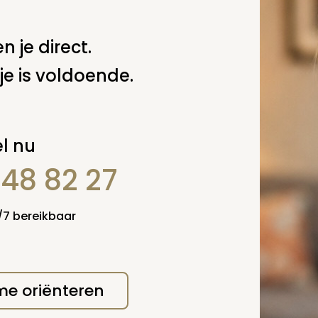
 deze pagina
n je direct.
Spel
je is voldoende.
zelf een vraag
l nu
848 82 27
4/7 bereikbaar
 me oriënteren
erplicht, maar
Verzende
 niet gepubliceerd.