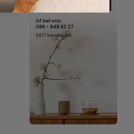
Vul hier uw wensen in
Of bel ons:
088 - 848 82 27
24/7 bereikbaar