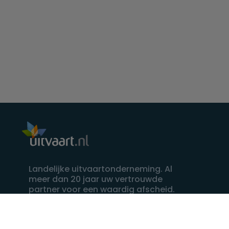
Landelijke uitvaartonderneming. Al
meer dan 20 jaar uw vertrouwde
partner voor een waardig afscheid.
088 - 848 82 27
24/7 bereikbaar, dag en nacht