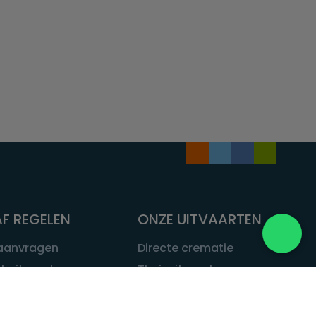
F REGELEN
ONZE UITVAARTEN
 aanvragen
Directe crematie
t uitvaart
Thuisuitvaart
 een uitvaart
Complete uitvaart
bij leven
Exclusieve uitvaart