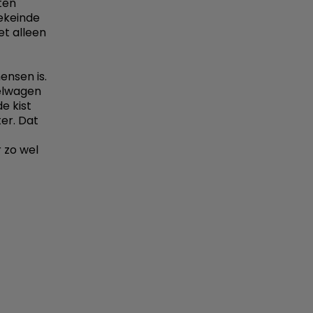
ten
ekeinde
et alleen
ensen is.
telwagen
e kist
er. Dat
 zo wel