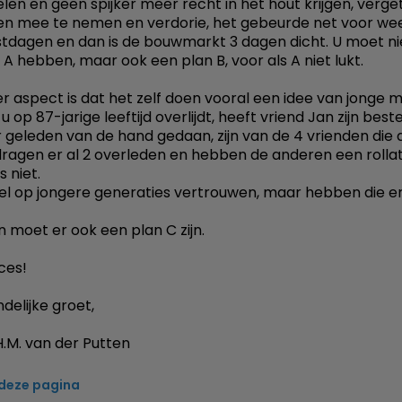
len en geen spijker meer recht in het hout krijgen, verge
n mee te nemen en verdorie, het gebeurde net voor we
tdagen en dan is de bouwmarkt 3 dagen dicht. U moet ni
 A hebben, maar ook een plan B, voor als A niet lukt.
r aspect is dat het zelf doen vooral een idee van jonge m
u op 87-jarige leeftijd overlijdt, heeft vriend Jan zijn bes
ar geleden van de hand gedaan, zijn van de 4 vrienden die d
ragen er al 2 overleden en hebben de anderen een rollat
 niet.
el op jongere generaties vertrouwen, maar hebben die er
n moet er ook een plan C zijn.
ces!
delijke groet,
.M. van der Putten
 deze pagina