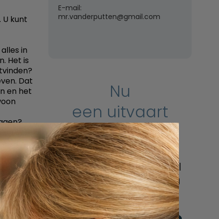
E-mail:
mr.vanderputten@gmail.com
. U kunt
alles in
. Het is
itvinden?
even. Dat
Nu
n en het
ewoon
een uitvaart
eggen?
regelen
 u geen
Beschrijf uw wensen
in de
online of bel ons geheel
plaat
vrijblijvend voor hulp na
t. De
een overlijden.
en
 Zal