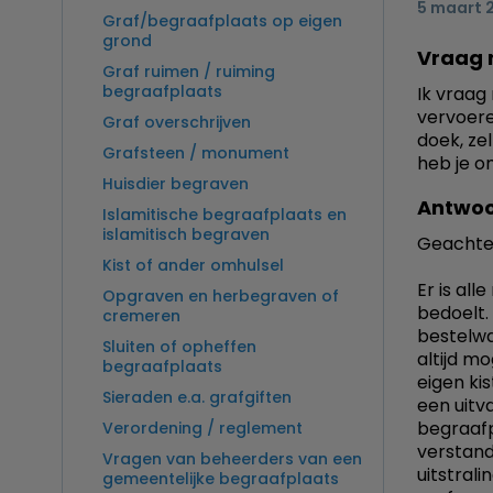
5 maart 
Graf/begraafplaats op eigen
grond
Vraag 
Graf ruimen / ruiming
begraafplaats
Ik vraag
vervoeren
Graf overschrijven
doek, ze
Grafsteen / monument
heb je o
Huisdier begraven
Antwoo
Islamitische begraafplaats en
islamitisch begraven
Geachte
Kist of ander omhulsel
Er is al
Opgraven en herbegraven of
bedoelt.
cremeren
bestelwa
Sluiten of opheffen
altijd mo
begraafplaats
eigen ki
Sieraden e.a. grafgiften
een uitv
begraafp
Verordening / reglement
verstand
Vragen van beheerders van een
uitstral
gemeentelijke begraafplaats