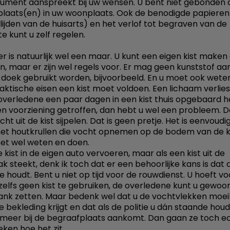
ment aanspreekt bij uw wensen. U bent niet gebonden 
laats(en) in uw woonplaats. Ook de benodigde papieren
lijden van de huisarts) en het verlof tot begraven van de
 kunt u zelf regelen.
. er is natuurlijk wel een maar. U kunt een eigen kist maken
n, maar er zijn wel regels voor. Er mag geen kunststof aan
n doek gebruikt worden, bijvoorbeeld. En u moet ook wete
aktische eisen een kist moet voldoen. Een lichaam verlies
 overledene een paar dagen in een kist thuis opgebaard h
n voorziening getroffen, dan hebt u wel een probleem. 
ocht uit de kist sijpelen. Dat is geen pretje. Het is eenvoudi
et houtkrullen die vocht opnemen op de bodem van de k
et wel weten en doen.
 kist in de eigen auto vervoeren, maar als een kist uit de
 steekt, denk ik toch dat er een behoorlijke kans is dat d
e houdt. Bent u niet op tijd voor de rouwdienst. U hoeft vo
zelfs geen kist te gebruiken, de overledene kunt u gewoo
nk zetten. Maar bedenk wel dat u de vochtvlekken moeili
de bekleding krijgt en dat als de politie u dán staande houdt
 meer bij de begraafplaats aankomt. Dan gaan ze toch e
ken hoe het zit.