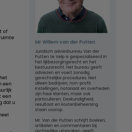
t of
 ruimte
Mr Willem van der Putten
Juridisch adviesbureau Van der
Putten te Velp is gespecialiseerd in
het lijkbezorgingsrecht en het
bestuursrecht. Het bureau geeft
adviezen en voert zonodig
 het
gerechtelijke procedures. Niet
alleen bedrijven, non-profit
n een
instellingen, notariaat en overheden
urlijk
zijn haar klanten, maar ook
nt een
particulieren. Deskundigheid,
g dat u
resultaat en kostenbeheersing
staan voorop.
heel
Mr. Van der Putten schrijft boeken,
artikelen en commentaren bij
rechterlijke uitspraken, geeft