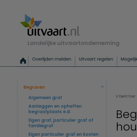
Landelijke uitvaartonderneming
Overlijden melden
Uitvaart regelen
Mogelij
Meld een overlijden
Alles over een uitvaart regelen
Uitvaartmogelijkheden
Uitvaart regelen bij leven
Alle onderwerpen
Wat kost een uitvaart?
Directe hulp bij overlijden
Keuzehulp
Uitvaart laten regelen
Checklist uitvaart 
Directe crem
Vraag
C
Exclusieve uitvaart
Begrafenis Basis
Begrafenis 
Begraven
U bent hier:
Algemeen graf
Aanleggen en opheffen
Beg
begraafplaats e.d.
Eigen graf, particulier graf of
ho
familiegraf
Eigen particulier graf en kosten