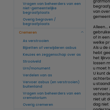
grafmonu
Vragen van beheerders van een
begraafp
niet-gemeentelijke
van over
begraafplaats
gemeente
Overig begraven /
begraafplaats
Alleen...
gebruike
Cremeren
of in ee
As verstrooien
welke pr
Als u de
Bijzetten of verwijderen asbus
hebt gee
Keuzes en zeggenschap over as
het lijkv
Strooiveld
lossen m
u moet h
Urn/monument
U kunt de
Verdelen van as
achterbak
Vervoer asbus (en verstrooien)
u staand
buitenland
vervoer 
Vragen van beheerders van een
achterba
crematorium
niet uit 
dag niet
Overig cremeren
onderzoe