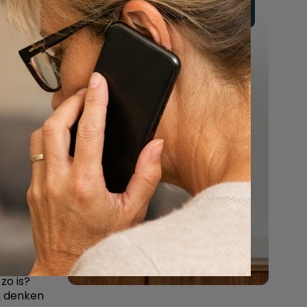
emt u
Vul hier uw wensen in
Of bel ons:
in eigen
088 - 848 82 27
en, en
24/7 bereikbaar
op. Hebt
wilt niet
verloren
jd op
aart.
egeld kan
te is,
en. U
 of kind
zo is?
n denken