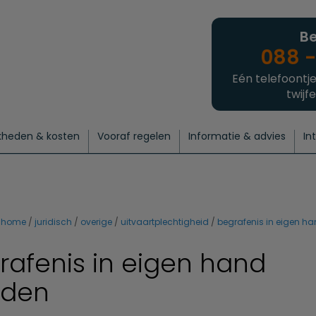
Be
088 -
Eén telefoontje
twijfe
kheden & kosten
Vooraf regelen
Informatie & advies
In
regelen
atie
 onze experts
hecklist uitvaart regelen
Waarom een uitvaart regelen?
Een laatste groet
Crematie regelen
Bedrijvengids
Intakeformulier
Thuisuitvaart crematie
Begrafenis regelen
Nieuws
Wensen vastleggen
Agenda
Offerte 
Intiem
Uitgebreid
Begrafenis Compleet
Natuurbegrafenis
Du
home
juridisch
overige
uitvaartplechtigheid
begrafenis in eigen h
rafenis in eigen hand
uden