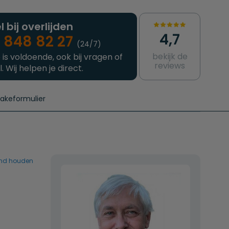
l bij overlijden
4,7
 848 82 27
(24/7)
bekijk de
 is voldoende, ook bij vragen of
reviews
l. Wij helpen je direct.
takeformulier
aanvragen
e crematie
Intakeformulier
Complete uitvaart
Contact
urzame uitvaart
Prijzen crematoria
and houden