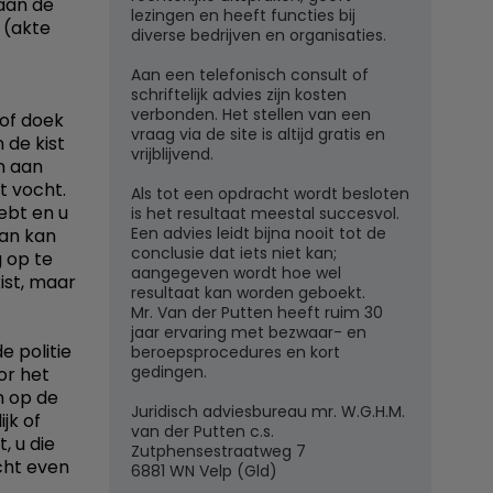
aan de
lezingen en heeft functies bij
 (akte
diverse bedrijven en organisaties.
Aan een telefonisch consult of
schriftelijk advies zijn kosten
verbonden. Het stellen van een
 of doek
vraag via de site is altijd gratis en
 de kist
vrijblijvend.
n aan
t vocht.
Als tot een opdracht wordt besloten
ebt en u
is het resultaat meestal succesvol.
Een advies leidt bijna nooit tot de
Dan kan
conclusie dat iets niet kan;
g op te
aangegeven wordt hoe wel
ist, maar
resultaat kan worden geboekt.
Mr. Van der Putten heeft ruim 30
jaar ervaring met bezwaar- en
e politie
beroepsprocedures en kort
gedingen.
or het
n op de
Juridisch adviesbureau mr. W.G.H.M.
jk of
van der Putten c.s.
, u die
Zutphensestraatweg 7
cht even
6881 WN Velp (Gld)