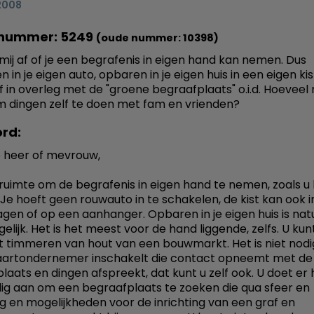
2008
nummer: 5249
(oude nummer: 10398)
 mij af of je een begrafenis in eigen hand kan nemen. Dus
 in je eigen auto, opbaren in je eigen huis in een eigen kis
lf in overleg met de "groene begraafplaats" o.i.d. Hoeveel
m dingen zelf te doen met fam en vrienden?
rd:
 heer of mevrouw,
le ruimte om de begrafenis in eigen hand te nemen, zoals u
 Je hoeft geen rouwauto in te schakelen, de kist kan ook i
gen of op een aanhanger. Opbaren in je eigen huis is natu
gelijk. Het is het meest voor de hand liggende, zelfs. U ku
st timmeren van hout van een bouwmarkt. Het is niet nodi
aartondernemer inschakelt die contact opneemt met de
laats en dingen afspreekt, dat kunt u zelf ook. U doet er 
ig aan om een begraafplaats te zoeken die qua sfeer en
ing en mogelijkheden voor de inrichting van een graf en