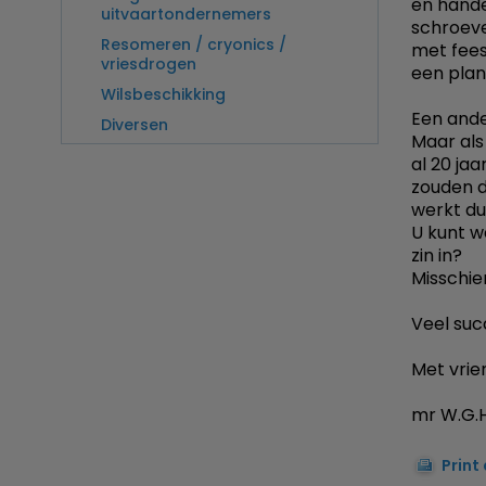
en hande
uitvaartondernemers
schroeve
Resomeren / cryonics /
met fees
vriesdrogen
een plan
Wilsbeschikking
Een ande
Diversen
Maar als 
al 20 ja
zouden d
werkt dus
U kunt w
zin in?
Misschie
Veel suc
Met vrien
mr W.G.H
Print