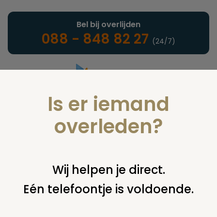
Bel bij overlijden
088 - 848 82 27
(24/7)
Is er iemand
Landelijke uitvaartonderneming
overleden?
Juridisch
Wij helpen je direct.
Eén telefoontje is voldoende.
U bent hier:
home
juridisch
overige
uitvaart door
gemeente; vragen van nabestaanden
verzilvering van
nalatenschap