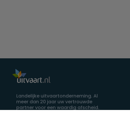
Landelijke uitvaartonderneming. Al
meer dan 20 jaar uw vertrouwde
partner voor een waardig afscheid.
088 - 848 82 27
24/7 bereikbaar, dag en nacht