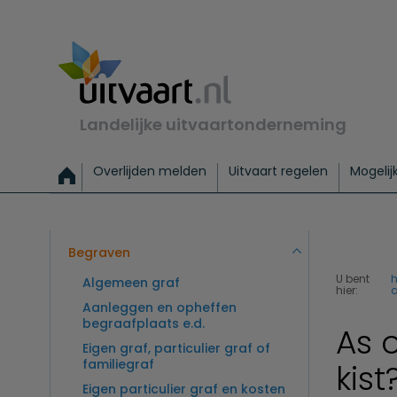
Landelijke uitvaartonderneming
Overlijden melden
Uitvaart regelen
Mogelij
Meld een overlijden
Alles over een uitvaart regelen
Uitvaartmogelijkheden
Uitvaart regelen bij leven
Alle onderwerpen
Wat kost een uitvaart?
Directe hulp bij overlijden
Keuzehulp
Uitvaart laten regelen
Checklist uitvaart 
Directe crem
Vraag
C
Exclusieve uitvaart
Begrafenis Basis
Begrafenis 
Begraven
U bent
Algemeen graf
hier:
a
Aanleggen en opheffen
begraafplaats e.d.
As 
Eigen graf, particulier graf of
familiegraf
kist
Eigen particulier graf en kosten