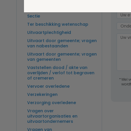
Overlijden op zee en
zeebegrafenis
Sectie
Ter beschikking wetenschap
Uitvaartplechtigheid
Uitvaart door gemeente; vragen
van nabestaanden
Uitvaart door gemeente; vragen
van gemeenten
Vaststellen dood / akte van
overlijden / verlof tot begraven
of cremeren
Wel v
wordt
Vervoer overledene
Verzekeringen
Verzorging overledene
Vragen over
uitvaartorganisaties en
uitvaartondernemers
Vragen van