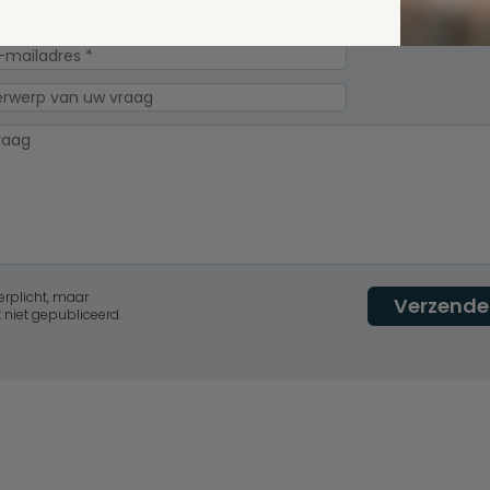
erplicht, maar
Verzende
 niet gepubliceerd.