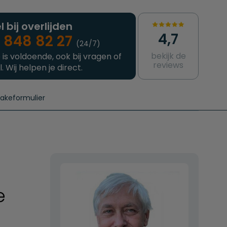
l bij overlijden
4,7
 848 82 27
(24/7)
bekijk de
 is voldoende, ook bij vragen of
reviews
l. Wij helpen je direct.
takeformulier
aanvragen
e crematie
Intakeformulier
Complete uitvaart
Contact
urzame uitvaart
Prijzen crematoria
e