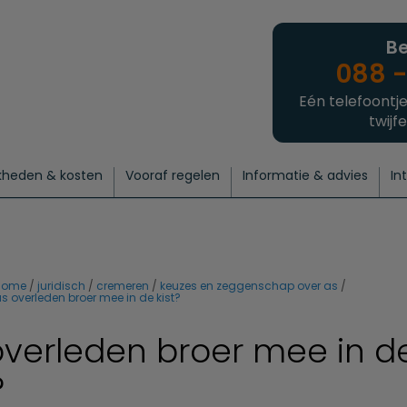
Be
088 -
Eén telefoontje
twijfe
kheden & kosten
Vooraf regelen
Informatie & advies
In
regelen
atie
 onze experts
hecklist uitvaart regelen
Waarom een uitvaart regelen?
Een laatste groet
Crematie regelen
Bedrijvengids
Intakeformulier
Thuisuitvaart crematie
Begrafenis regelen
Nieuws
Wensen vastleggen
Agenda
Offerte 
Intiem
Uitgebreid
Begrafenis Compleet
Natuurbegrafenis
Du
home
juridisch
cremeren
keuzes en zeggenschap over as
s overleden broer mee in de kist?
overleden broer mee in d
?