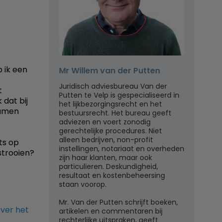
b ik een
Mr Willem van der Putten
Juridisch adviesbureau Van der
t
Putten te Velp is gespecialiseerd in
dat bij
het lijkbezorgingsrecht en het
samen
bestuursrecht. Het bureau geeft
adviezen en voert zonodig
gerechtelijke procedures. Niet
alleen bedrijven, non-profit
ts op
instellingen, notariaat en overheden
strooien?
zijn haar klanten, maar ook
particulieren. Deskundigheid,
resultaat en kostenbeheersing
staan voorop.
Mr. Van der Putten schrijft boeken,
ver het
artikelen en commentaren bij
rechterlijke uitspraken, geeft