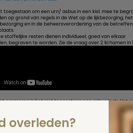
iet toegestaan om een urn/ asbus in een kist mee te begr
den op grond van regels in de Wet op de lijkbezorging, het
jkbezorging en in de beheersverordening van de betreffe
laats.
e stoffelijke resten dienen individueel, goed van elkaar
en, begraven te worden. Zie de vraag over 2 lichamen in 1 
het cremeren is het niet toegestaan een asbus in de kist 
edereen moet apart worden gecremeerd; dat is een waa
it op de lijkbezorging. Zie vraag
Asbus in graf/kist; waar s
nd overleden?
t?
.
el toegestaan om bij een begraving as los - dus zonder urn