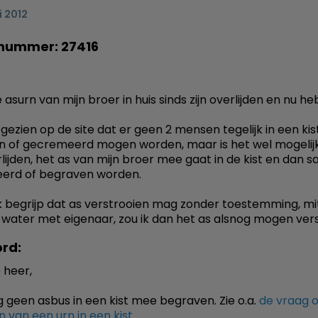
i 2012
nummer: 27416
 asurn van mijn broer in huis sinds zijn overlijden en nu he
 gezien op de site dat er geen 2 mensen tegelijk in een kis
 of gecremeerd mogen worden, maar is het wel mogelijk 
rlijden, het as van mijn broer mee gaat in de kist en dan 
erd of begraven worden.
 ik begrijp dat as verstrooien mag zonder toestemming, mi
 water met eigenaar, zou ik dan het as alsnog mogen ver
rd:
 heer,
geen asbus in een kist mee begraven. Zie o.a.
de vraag o
 van een urn in een kist
.