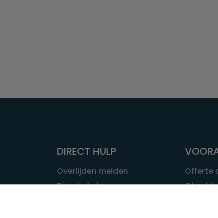
DIRECT HULP
VOORA
Overlijden melden
Offerte
Directe hulp
Checklis
Intakeformulier
Wat kost
Eerste 24 uur
Uitvaart 