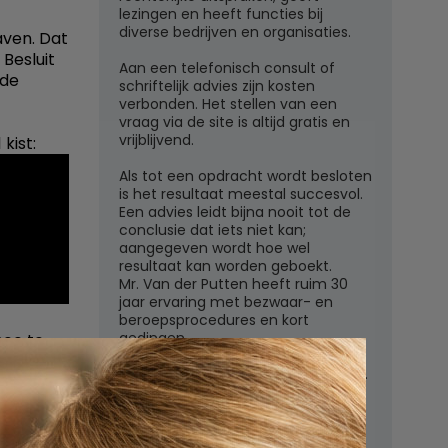
lezingen en heeft functies bij
diverse bedrijven en organisaties.
aven. Dat
 Besluit
Aan een telefonisch consult of
nde
schriftelijk advies zijn kosten
verbonden. Het stellen van een
vraag via de site is altijd gratis en
vrijblijvend.
kist:
Als tot een opdracht wordt besloten
is het resultaat meestal succesvol.
Een advies leidt bijna nooit tot de
conclusie dat iets niet kan;
aangegeven wordt hoe wel
resultaat kan worden geboekt.
Mr. Van der Putten heeft ruim 30
jaar ervaring met bezwaar- en
beroepsprocedures en kort
gedingen.
mee te
rborg in
Juridisch adviesbureau mr. W.G.H.M.
taat dat
van der Putten c.s.
Zutphensestraatweg 7
6881 WN Velp (Gld)
 of