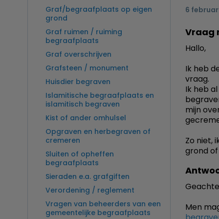
Graf/begraafplaats op eigen
6 februar
grond
Vraag 
Graf ruimen / ruiming
begraafplaats
Hallo,
Graf overschrijven
Grafsteen / monument
Ik heb de
vraag.
Huisdier begraven
Ik heb al
Islamitische begraafplaats en
begraven
islamitisch begraven
mijn ove
Kist of ander omhulsel
gecreme
Opgraven en herbegraven of
Zo niet,
cremeren
grond of
Sluiten of opheffen
begraafplaats
Antwoo
Sieraden e.a. grafgiften
Geachte
Verordening / reglement
Vragen van beheerders van een
Men mag 
gemeentelijke begraafplaats
begraven