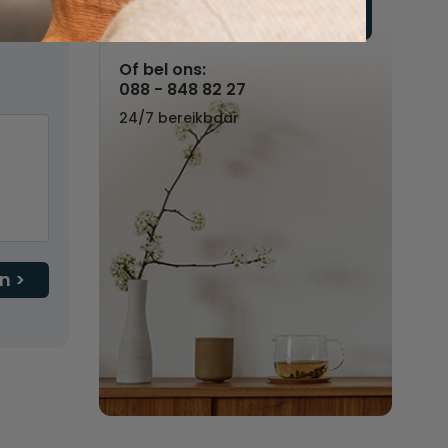
Vul hier uw wensen in
Of bel ons:
088 - 848 82 27
24/7 bereikbaar
n