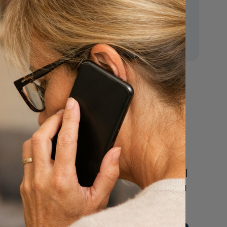
E-mail:
aats het
mr.vanderputten@gmail.com
zien is
nkelijke
een
en
Nu
its met
een uitvaart
regelen
Beschrijf uw wensen
online of bel ons geheel
vrijblijvend voor hulp na
regels
een overlijden.