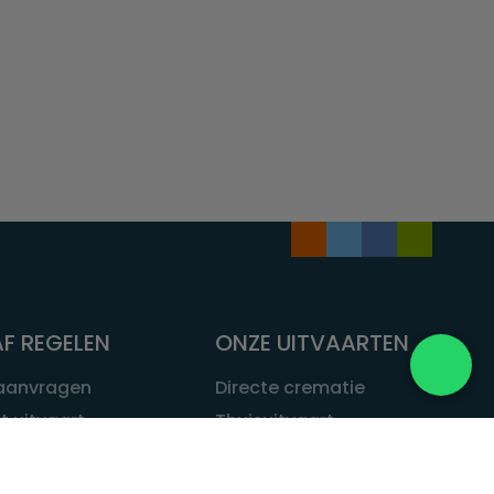
F REGELEN
ONZE UITVAARTEN
 aanvragen
Directe crematie
t uitvaart
Thuisuitvaart
 een uitvaart
Complete uitvaart
bij leven
Exclusieve uitvaart