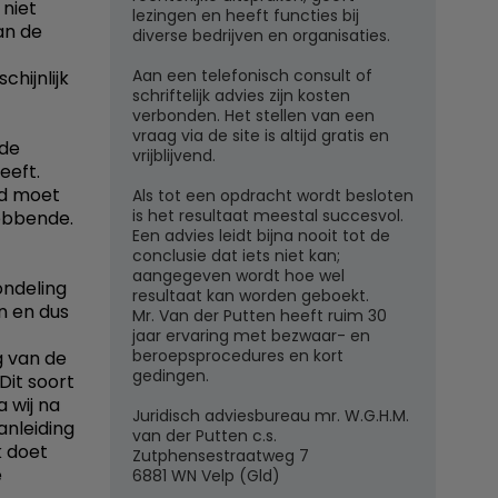
 niet
lezingen en heeft functies bij
an de
diverse bedrijven en organisaties.
Aan een telefonisch consult of
chijnlijk
schriftelijk advies zijn kosten
verbonden. Het stellen van een
vraag via de site is altijd gratis en
 de
vrijblijvend.
eeft.
gd moet
Als tot een opdracht wordt besloten
is het resultaat meestal succesvol.
ebbende.
Een advies leidt bijna nooit tot de
conclusie dat iets niet kan;
aangegeven wordt hoe wel
ondeling
resultaat kan worden geboekt.
n en dus
Mr. Van der Putten heeft ruim 30
jaar ervaring met bezwaar- en
beroepsprocedures en kort
g van de
gedingen.
Dit soort
 wij na
Juridisch adviesbureau mr. W.G.H.M.
anleiding
van der Putten c.s.
k doet
Zutphensestraatweg 7
e
6881 WN Velp (Gld)