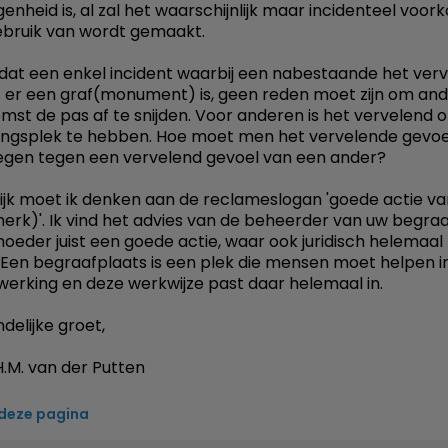
enheid is, al zal het waarschijnlijk maar incidenteel voo
ebruik van wordt gemaakt.
dat een enkel incident waarbij een nabestaande het ver
t er een graf(monument) is, geen reden moet zijn om and
mst de pas af te snijden. Voor anderen is het vervelend
ngsplek te hebben. Hoe moet men het vervelende gevoe
gen tegen een vervelend gevoel van een ander?
ijk moet ik denken aan de reclameslogan 'goede actie va
merk)'. Ik vind het advies van de beheerder van uw begra
oeder juist een goede actie, waar ook juridisch helemaal 
. Een begraafplaats is een plek die mensen moet helpen i
erking en deze werkwijze past daar helemaal in.
delijke groet,
.M. van der Putten
 deze pagina