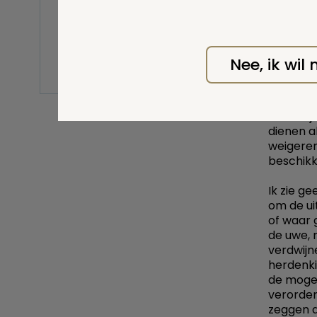
uitvaartondernemers
zij wel 
voor A g
Resomeren / cryonics /
Als A ov
vriesdrogen
wenden. 
Nee, ik wil
Wilsbeschikking
uitgifte
Diversen
onrechtm
Anderzij
dienen a
weigeren.
beschikk
Ik zie g
om de ui
of waar 
de uwe, 
verdwij
herdenki
de mogel
verorden
zeggen 