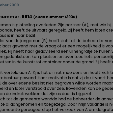
mber 2009
nummer: 6914
(oude nummer: 13930)
man is plotseling overleden. Zijn partner (A), met wie hij
nde, heeft de uitvaart geregeld. Zij heeft hem laten c
us is in haar bezit.
r van de jongeman (B) heeft zich tot de beheerder van
laats gewend met de vraag of er een mogelijkheid is voo
ek. Hij heeft haar geadviseerd een urnengrafje te huren
een gedenksteen kan plaatsen en eventueel iets persoonlij
zetten in de kunststof container onder de grond. Zij heeft
it verteld aan A. Zij is het er niet mee eens en heeft zich t
bestuur gewend. Haar motivatie is dat zij de uitvaart he
, de overledene beslist niet begraven wilde worden maar
rd en later verstrooid over zee. Bovendien kan de ged
en de indruk wekken dat zijn as daar is bijgezet.
zich tot de gemeente wendde had de beheerder de aanv
ifte al aangenomen en toegezegd. Door mijn vakantie is ni
gemeente gereageerd op het verzoek van A om de grafui