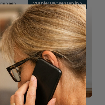
Vul hier uw wensen in
rmijn een
Of bel ons:
088 - 848 82 27
24/7 bereikbaar
s voor
afplaats
n is
te van
 geval,
. en of