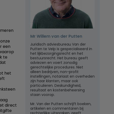
remeren
Mr Willem van der Putten
 onze
Juridisch adviesbureau Van der
r een
Putten te Velp is gespecialiseerd in
 waarop
het lijkbezorgingsrecht en het
k te
bestuursrecht. Het bureau geeft
 dat
adviezen en voert zonodig
gerechtelijke procedures. Niet
alleen bedrijven, non-profit
ot het
instellingen, notariaat en overheden
eft
zijn haar klanten, maar ook
particulieren. Deskundigheid,
enksteen
resultaat en kostenbeheersing
staan voorop.
raag
Mr. Van der Putten schrijft boeken,
et direct
artikelen en commentaren bij
tgifte
rechterlijke uitspraken, geeft