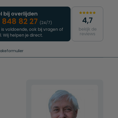
l bij overlijden
4,7
 848 82 27
(24/7)
bekijk de
 is voldoende, ook bij vragen of
reviews
l. Wij helpen je direct.
takeformulier
aanvragen
e crematie
Intakeformulier
Complete uitvaart
Contact
urzame uitvaart
Prijzen crematoria