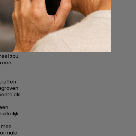
 heeft
ewenst.
ter
om de
t in te
meel zou
in een
treffen
begraven
eente als
 een
ukkelijk
r mee
normale