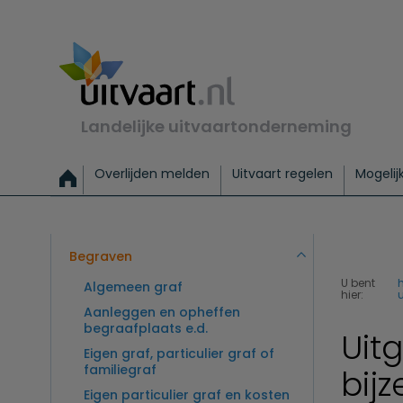
Landelijke uitvaartonderneming
Overlijden melden
Uitvaart regelen
Mogelij
Meld een overlijden
Alles over een uitvaart regelen
Uitvaartmogelijkheden
Uitvaart regelen bij leven
Alle onderwerpen
Wat kost een uitvaart?
Directe hulp bij overlijden
Keuzehulp
Uitvaart laten regelen
Checklist uitvaart 
Directe crem
Vraag
C
Exclusieve uitvaart
Begrafenis Basis
Begrafenis 
Begraven
U bent
Algemeen graf
hier:
u
Aanleggen en opheffen
begraafplaats e.d.
Uit
Eigen graf, particulier graf of
familiegraf
bijz
Eigen particulier graf en kosten