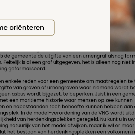
een Awb-bezwaar mogelijkheid heeft. Ik denk van niet. Het
een rechtsgevolgen. A vindt het alleen vervelend of ong
erwegende bezwaren heeft, kan zij zich tot de civiele rech
Maar ik zie geen grond of titel voor de (civiele) rechter 
 me oriënteren
 of het hebben van een herdenkingsplek te verbieden of
atig te vinden.
ds zie ik wel een goede reden voor B om een bezwaarschrif
ls de gemeente de uitgifte van een urnengraf alsnog for
 Feitelijk is al een graf uitgegeven, het is alleen nog niet 
ing geformaliseerd.
een enkele reden voor een gemeente om maatregelen te 
tgifte van graven of urnengraven waar niemand wordt 
geen asbus wordt bijgezet, te beperken. Juist in een gem
met een maritieme historie waar mensen op zee kunnen
nen en nabestaanden toch behoefte kunnen hebben aan
ngsplek. In de model-verordening van de VNG wordt uitdr
ijkheid van herdenkingsplekken geregeld. Nu kunt u in uw
ing natuurlijk van het model afwijken, maar ik wil er maa
dat het bestaan van herdenkingsplekken een volkomen 