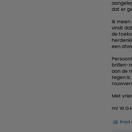
aangeleg
dat er g
Ik meen 
vindt da
de toeko
herdenki
een afwe
Persoonl
brillen-
aan de m
tegen is
rouwverw
Met vrien
mr W.G.H
Print