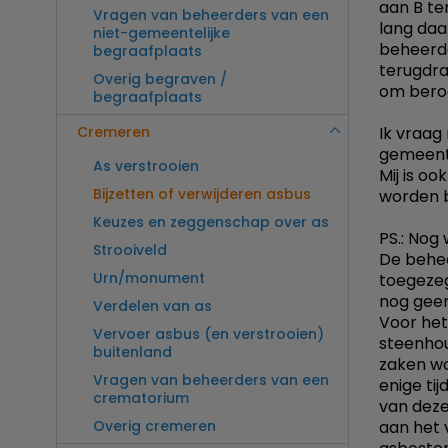
aan B te
Vragen van beheerders van een
lang da
niet-gemeentelijke
beheerde
begraafplaats
terugdraa
Overig begraven /
om bero
begraafplaats
Cremeren
Ik vraag 
gemeente
As verstrooien
Mij is o
Bijzetten of verwijderen asbus
worden b
Keuzes en zeggenschap over as
PS.: Nog
Strooiveld
De behee
Urn/monument
toegezeg
nog geen
Verdelen van as
Voor het
Vervoer asbus (en verstrooien)
steenhou
buitenland
zaken wo
Vragen van beheerders van een
enige ti
crematorium
van deze
Overig cremeren
aan het 