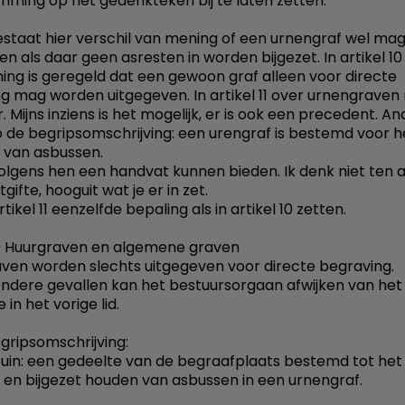
ming op het gedenkteken bij te laten zetten.
estaat hier verschil van mening of een urnengraf wel ma
en als daar geen asresten in worden bijgezet. In artikel 10
ing is geregeld dat een gewoon graf alleen voor directe
g mag worden uitgegeven. In artikel 11 over urnengraven 
 Mijns inziens is het mogelijk, er is ook een precedent. A
p de begripsomschrijving: een urengraf is bestemd voor h
 van asbussen.
volgens hen een handvat kunnen bieden. Ik denk niet ten 
tgifte, hooguit wat je er in zet.
artikel 11 eenzelfde bepaling als in artikel 10 zetten.
10 Huurgraven en algemene graven
aven worden slechts uitgegeven voor directe begraving.
jzondere gevallen kan het bestuursorgaan afwijken van het
in het vorige lid.
egripsomschrijving:
tuin: een gedeelte van de begraafplaats bestemd tot he
n en bijgezet houden van asbussen in een urnengraf.