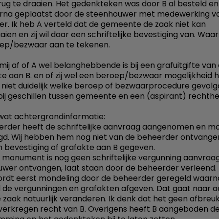
rug te draaien. Het gedenkteken was door B al besteld en
arna geplaatst door de steenhouwer met medewerking v
r. Ik heb A verteld dat de gemeente de zaak niet kan
ien en zij wil daar een schriftelijke bevestiging van. Waars
ep/bezwaar aan te tekenen.
mij af of A wel belanghebbende is bij een grafuitgifte van
 aan B. en of zij wel een beroep/bezwaar mogelijkheid h
ok niet duidelijk welke beroep of bezwaarprocedure gevol
ij geschillen tussen gemeente en een (aspirant) rechth
 wat achtergrondinformatie:
rder heeft de schriftelijke aanvraag aangenomen en m
d. Wij hebben hem nog niet van de beheerder ontvange
 bevestiging of grafakte aan B gegeven.
 monument is nog geen schriftelijke vergunning aanvraa
wer ontvangen, laat staan door de beheerder verleend. 
rdt eerst mondeling door de beheerder geregeld waarna
jd de vergunningen en grafakten afgeven. Dat gaat naar a
 zaak natuurlijk veranderen. Ik denk dat het geen afbreu
verkregen recht van B. Overigens heeft B aangeboden d