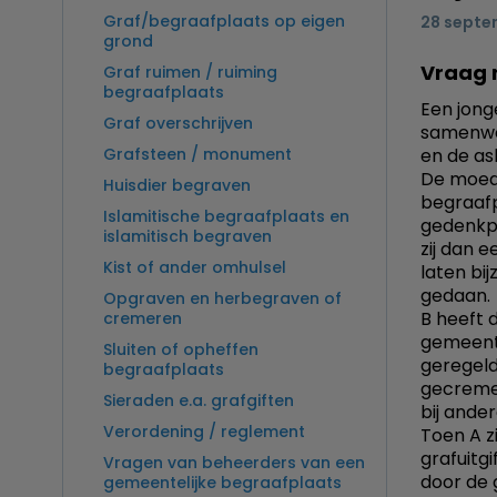
Graf/begraafplaats op eigen
28 septe
grond
Vraag 
Graf ruimen / ruiming
begraafplaats
Een jonge
Graf overschrijven
samenwoo
Grafsteen / monument
en de asb
De moede
Huisdier begraven
begraafp
Islamitische begraafplaats en
gedenkpl
islamitisch begraven
zij dan 
Kist of ander omhulsel
laten bij
gedaan.
Opgraven en herbegraven of
B heeft d
cremeren
gemeente
Sluiten of opheffen
geregeld
begraafplaats
gecremee
Sieraden e.a. grafgiften
bij ander
Verordening / reglement
Toen A 
grafuitg
Vragen van beheerders van een
door de 
gemeentelijke begraafplaats