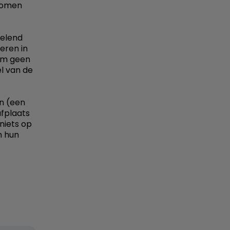
rkomen
velend
eren in
 om geen
l van de
n (een
afplaats
niets op
n hun