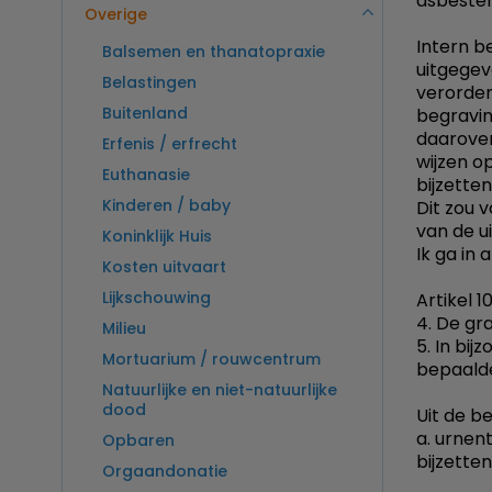
asbestem
Overige
Intern b
Balsemen en thanatopraxie
uitgegev
Belastingen
verorden
Buitenland
begravin
daarover.
Erfenis / erfrecht
wijzen o
Euthanasie
bijzetten
Kinderen / baby
Dit zou 
van de ui
Koninklijk Huis
Ik ga in 
Kosten uitvaart
Lijkschouwing
Artikel 
4. De gr
Milieu
5. In bi
Mortuarium / rouwcentrum
bepaalde 
Natuurlijke en niet-natuurlijke
dood
Uit de b
a. urnen
Opbaren
bijzette
Orgaandonatie